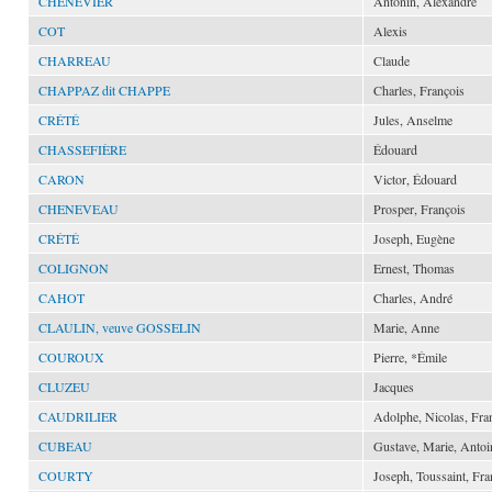
CHENEVIER
Antonin, Alexandre
COT
Alexis
CHARREAU
Claude
CHAPPAZ dit CHAPPE
Charles, François
CRÉTÉ
Jules, Anselme
CHASSEFIÈRE
Édouard
CARON
Victor, Édouard
CHENEVEAU
Prosper, François
CRÉTÉ
Joseph, Eugène
COLIGNON
Ernest, Thomas
CAHOT
Charles, André
CLAULIN, veuve GOSSELIN
Marie, Anne
COUROUX
Pierre, *Émile
CLUZEU
Jacques
CAUDRILIER
Adolphe, Nicolas, Fra
CUBEAU
Gustave, Marie, Antoi
COURTY
Joseph, Toussaint, Fra