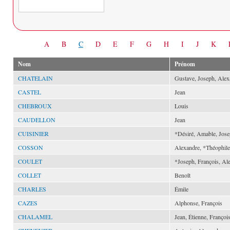
Date
A
B
C
D
E
F
G
H
I
J
K
Nom
Prénom
CHATELAIN
Gustave, Joseph, Alex
CASTEL
Jean
CHEBROUX
Louis
CAUDELLON
Jean
CUISINIER
*Désiré, Amable, Jos
COSSON
Alexandre, *Théophile
COULET
*Joseph, François, Al
COLLET
Benoît
CHARLES
Émile
CAZES
Alphonse, François
CHALAMEL
Jean, Étienne, Françoi