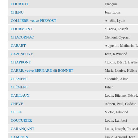
COURTOT
François
CHENU
Jean-Louis
COLLIÈRE, veuve PRÉVOST
Amélie, Lydie
COURMONT
*Carlos, Joseph
CHACORNAC
Clément, Cyprien
CABART
Augustin, Mathurin, 
CAZENEUVE
Jean, Raymond
CHAPRONT
*Louis, Désiré, Barth
CARRÉ, veuve BERNARD dit BONNET
Marie, Louise, Hélène
CLÉMENT
*Léonide, Aimé
CLÉMENT
Julien
CAILLAUX
Louis, Étienne, Désiré
CHEVÉ
Adrien, Paul, Gédéon
CELSE
Victor, Edmond
COUTURIER
Louis, Lambert
CARANÇANT
Louis, Joseph, Toussai
CAMPION
Émile, Armand, Jean