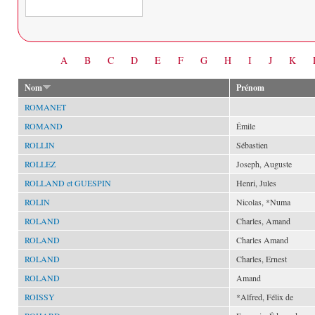
Date
A
B
C
D
E
F
G
H
I
J
K
Nom
Prénom
ROMANET
ROMAND
Émile
ROLLIN
Sébastien
ROLLEZ
Joseph, Auguste
ROLLAND et GUESPIN
Henri, Jules
ROLIN
Nicolas, *Numa
ROLAND
Charles, Amand
ROLAND
Charles Amand
ROLAND
Charles, Ernest
ROLAND
Amand
ROISSY
*Alfred, Félix de