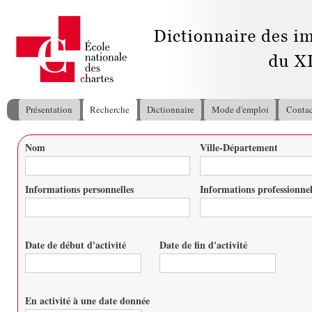
All
con
pri
Présentation
Recherche
Dictionnaire
Mode d'emploi
Contac
Menu principal
Nom
Ville-Département
Vous êtes ici
Informations personnelles
Informations professionnel
Date de début d'activité
Date de fin d'activité
Date
Date
En activité à une date donnée