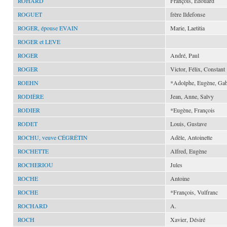
ROHARD
François, Édouard
ROGUET
frère Ildefonse
ROGER, épouse EVAIN
Marie, Laetitia
ROGER et LEVE
ROGER
André, Paul
ROGER
Victor, Félix, Constant
ROEHN
*Adolphe, Eugène, Gab
RODIÈRE
Jean, Anne, Salvy
RODIER
*Eugène, François
RODET
Louis, Gustave
ROCHU, veuve CÉGRÉTIN
Adèle, Antoinette
ROCHETTE
Alfred, Eugène
ROCHERIOU
Jules
ROCHE
Antoine
ROCHE
*François, Vulfranc
ROCHARD
A.
ROCH
Xavier, Désiré