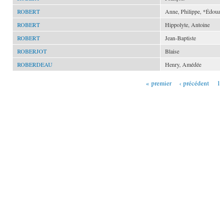
ROBERT
Anne, Philippe, *Édou
ROBERT
Hippolyte, Antoine
ROBERT
Jean-Baptiste
ROBERJOT
Blaise
ROBERDEAU
Henry, Amédée
« premier
‹ précédent
Pages