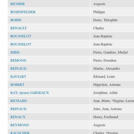
RICHIER
Auguste
ROSENFELDER
Philippe
ROBIN
Denis, Théophile
RENAULT
Charles
ROUSSELOT
Jean-Baptiste
ROUSSELOT
Jean-Baptiste
RIBIS
Pierre, Gaudens, Michel
RÉMOND
Pierre, Donatien
REINAUD
Marius, Alexandre
RAVIART
Édouard, Louis
ROBERT
Hippolyte, Antoine
RAY, épouse JARDEAUX
Joséphine, Adèle
RICHARD
Jean, Marie, *Eugène, Lucie
REINAUD
Jules, Jean, Antoine
RENAUX
Henry, Ferdinand
REYMOND
Auguste
RAUSCHER
Charles, *Eugène