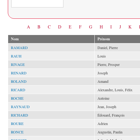
Date
A
B
C
D
E
F
G
H
I
J
K
Nom
Prénom
RAMARD
Daniel, Pierre
RAUH
Louis
RIVAGE
Pierre, Prosper
RENARD
Joseph
ROLAND
Amand
RICARD
Alexandre, Louis, Félix
ROCHE
Antoine
RAYNAUD
Jean, Joseph
RICHARD
Édouard, François
ROURE
Adrien
RONCE
Augustin, Paulin