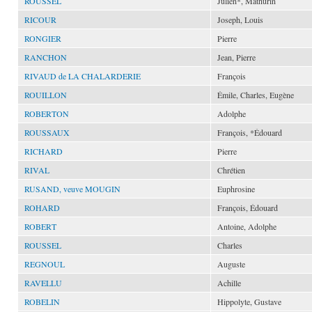
ROUSSEL
Julien*, Mathurin
RICOUR
Joseph, Louis
RONGIER
Pierre
RANCHON
Jean, Pierre
RIVAUD de LA CHALARDERIE
François
ROUILLON
Émile, Charles, Eugène
ROBERTON
Adolphe
ROUSSAUX
François, *Édouard
RICHARD
Pierre
RIVAL
Chrétien
RUSAND, veuve MOUGIN
Euphrosine
ROHARD
François, Édouard
ROBERT
Antoine, Adolphe
ROUSSEL
Charles
REGNOUL
Auguste
RAVELLU
Achille
ROBELIN
Hippolyte, Gustave