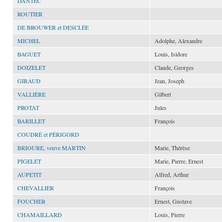
DANTEC
ROUTIER
DE BROUWER et DESCLÉE
MICHEL
Adolphe, Alexandre
BAGUET
Louis, Isidore
DOIZELET
Claude, Georges
GIRAUD
Jean, Joseph
VALLIÈRE
Gilbert
PROTAT
Jules
BARILLET
François
COUDRÉ et PÉRIGORD
BRIOURE, veuve MARTIN
Marie, Thérèse
PIGELET
Marie, Pierre, Ernest
AUPETIT
Alfred, Arthur
CHEVALLIER
François
FOUCHER
Ernest, Gustave
CHAMAILLARD
Louis, Pierre