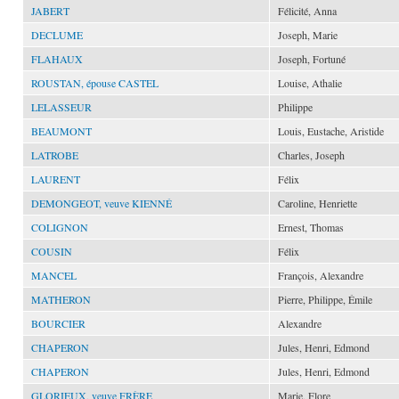
JABERT
Félicité, Anna
DECLUME
Joseph, Marie
FLAHAUX
Joseph, Fortuné
ROUSTAN, épouse CASTEL
Louise, Athalie
LELASSEUR
Philippe
BEAUMONT
Louis, Eustache, Aristide
LATROBE
Charles, Joseph
LAURENT
Félix
DEMONGEOT, veuve KIENNÉ
Caroline, Henriette
COLIGNON
Ernest, Thomas
COUSIN
Félix
MANCEL
François, Alexandre
MATHERON
Pierre, Philippe, Émile
BOURCIER
Alexandre
CHAPERON
Jules, Henri, Edmond
CHAPERON
Jules, Henri, Edmond
GLORIEUX, veuve FRÈRE
Marie, Flore