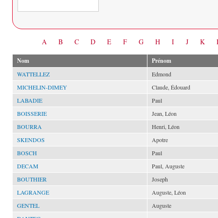
Date
A
B
C
D
E
F
G
H
I
J
K
Nom
Prénom
WATTELLEZ
Edmond
MICHELIN-DIMEY
Claude, Édouard
LABADIE
Paul
BOISSERIE
Jean, Léon
BOURRA
Henri, Léon
SKENDOS
Apotre
BOSCH
Paul
DECAM
Paul, Auguste
BOUTHIER
Joseph
LAGRANGE
Auguste, Léon
GENTEL
Auguste