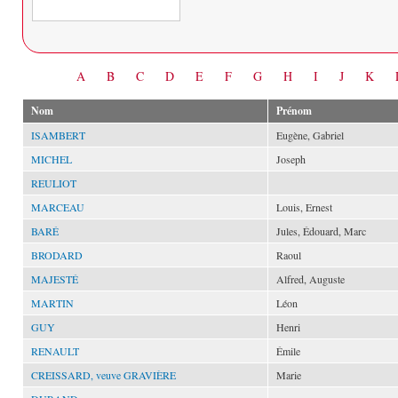
Date
A
B
C
D
E
F
G
H
I
J
K
Nom
Prénom
ISAMBERT
Eugène, Gabriel
MICHEL
Joseph
REULIOT
MARCEAU
Louis, Ernest
BARÉ
Jules, Édouard, Marc
BRODARD
Raoul
MAJESTÉ
Alfred, Auguste
MARTIN
Léon
GUY
Henri
RENAULT
Émile
CREISSARD, veuve GRAVIÈRE
Marie