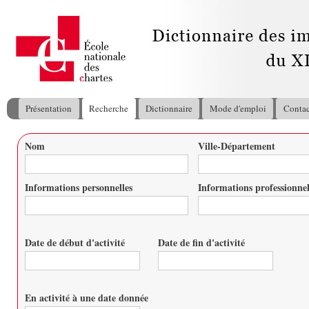
All
con
pri
Présentation
Recherche
Dictionnaire
Mode d'emploi
Contac
Menu principal
Nom
Ville-Département
Vous êtes ici
Informations personnelles
Informations professionnel
Date de début d'activité
Date de fin d'activité
Date
Date
En activité à une date donnée