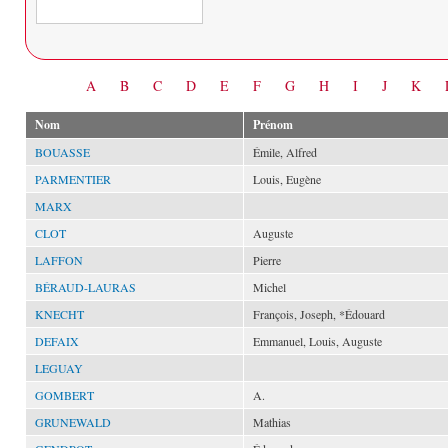
Date
A
B
C
D
E
F
G
H
I
J
K
Nom
Prénom
BOUASSE
Émile, Alfred
PARMENTIER
Louis, Eugène
MARX
CLOT
Auguste
LAFFON
Pierre
BÉRAUD-LAURAS
Michel
KNECHT
François, Joseph, *Édouard
DEFAIX
Emmanuel, Louis, Auguste
LEGUAY
GOMBERT
A.
GRUNEWALD
Mathias