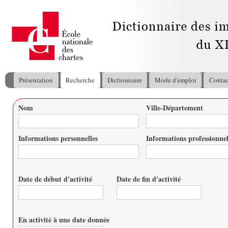
All
con
pri
Présentation
Recherche
Dictionnaire
Mode d'emploi
Contac
Menu principal
Nom
Ville-Département
Vous êtes ici
Informations personnelles
Informations professionnel
Date de début d'activité
Date de fin d'activité
Date
Date
En activité à une date donnée