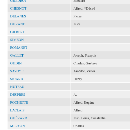
GENDROT
Édouard
CHESNOT
Alfred, *Désiré
DELANES
Pierre
DURAND
Jules
GILBERT
SIMÉON
ROMANET
GALLET
Joseph, François
GUDIN
Charles, Gustave
SAVOYE
Amédée, Victor
SICARD
Henry
HUTEAU
DESPRÉS
A.
ROCHETTE
Alfred, Eugène
LACLAIS
Alfred
GUÉRARD
Jean, Louis, Constantin
MERYON
Charles