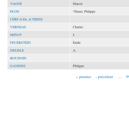
VAGNÉ
Marcel
PLON
*Henri, Philippe
CERF et fils, et THESE
VERNEAU
Charles
MINOT
J.
FEUERSTEIN
Émile
DELISLE
A.
BOUDOIN
GANDINI
Philippe
« premier
‹ précédent
…
9
Pages