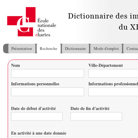
All
con
pri
Présentation
Recherche
Dictionnaire
Mode d'emploi
Contac
Menu principal
Nom
Ville-Département
Vous êtes ici
Informations personnelles
Informations professionnel
Date de début d'activité
Date de fin d'activité
Date
Date
En activité à une date donnée