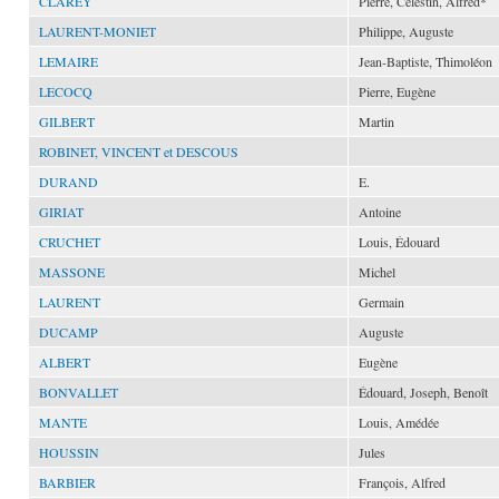
CLAREY
Pierre, Célestin, Alfred*
LAURENT-MONIET
Philippe, Auguste
LEMAIRE
Jean-Baptiste, Thimoléon
LECOCQ
Pierre, Eugène
GILBERT
Martin
ROBINET, VINCENT et DESCOUS
DURAND
E.
GIRIAT
Antoine
CRUCHET
Louis, Édouard
MASSONE
Michel
LAURENT
Germain
DUCAMP
Auguste
ALBERT
Eugène
BONVALLET
Édouard, Joseph, Benoît
MANTE
Louis, Amédée
HOUSSIN
Jules
BARBIER
François, Alfred