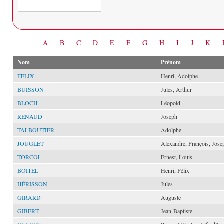
Date
A
B
C
D
E
F
G
H
I
J
K
Nom
Prénom
FELIX
Henri, Adolphe
BUISSON
Jules, Arthur
BLOCH
Léopold
RENAUD
Joseph
TALBOUTIER
Adolphe
JOUGLET
Alexandre, François, Jose
TORCOL
Ernest, Louis
BOITEL
Henri, Félix
HÉRISSON
Jules
GIRARD
Auguste
GIBERT
Jean-Baptiste