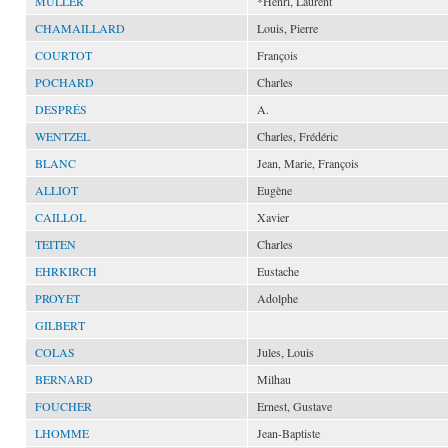
MULLER
*Henri, Laurent
CHAMAILLARD
Louis, Pierre
COURTOT
François
POCHARD
Charles
DESPRÉS
A.
WENTZEL
Charles, Frédéric
BLANC
Jean, Marie, François
ALLIOT
Eugène
CAILLOL
Xavier
TEITEN
Charles
EHRKIRCH
Eustache
PROYET
Adolphe
GILBERT
COLAS
Jules, Louis
BERNARD
Milhau
FOUCHER
Ernest, Gustave
LHOMME
Jean-Baptiste