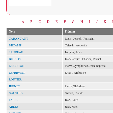
Date
A
B
C
D
E
F
G
H
I
J
K
Nom
Prénom
CARANÇANT
Louis, Joseph, Toussaint
DECAMP
Célestin, Augustin
SAUDEAU
Jacques, Jules
BELNOS
Jean-Jacques, Charles, Michel
LEBRETON
Pierre, Symphorien, Jean-Baptiste
LEPRÉVOST
Ernest, Ambroise
ROUTIER
JEUNET
Pierre, Théodore
GAUTHEY
Gilbert, Claude
FABIE
Jean, Louis
ARLES
Jean, Noël