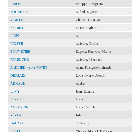
BRION
Philippe, *Auguste
ROCHETTE
Alfred, Eugène
MARTET
Charles, Gustave
FERREY
Pierre, *Albert
LION
A.
WEISSE
Antoine, Nicolas
BOUVETIER
Eugène, François, Marius
PERRUCHE
Antoine, *Sauveur
BARBIER, veuve POTET
Anne, Françoise, Alméda
DESSAIX
Louis, Marie, Joseph
ARNAUD
André
LÉVY
Jean, Étienne
JOSSU
Louis
AUBURTIN
Louis, Achille
SÉVIN
Jules
DAUMAS
Théophile
PUTEL
Charles, Michel, Théodore