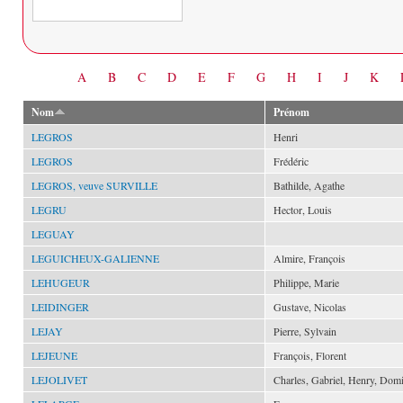
Date
A
B
C
D
E
F
G
H
I
J
K
Nom
Prénom
LEGROS
Henri
LEGROS
Frédéric
LEGROS, veuve SURVILLE
Bathilde, Agathe
LEGRU
Hector, Louis
LEGUAY
LEGUICHEUX-GALIENNE
Almire, François
LEHUGEUR
Philippe, Marie
LEIDINGER
Gustave, Nicolas
LEJAY
Pierre, Sylvain
LEJEUNE
François, Florent
LEJOLIVET
Charles, Gabriel, Henry, Dom