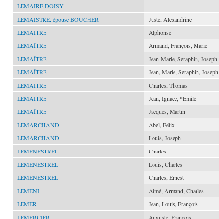
LEMAIRE-DOISY
LEMAISTRE, épouse BOUCHER
Juste, Alexandrine
LEMAÎTRE
Alphonse
LEMAÎTRE
Armand, François, Marie
LEMAÎTRE
Jean-Marie, Seraphin, Joseph
LEMAÎTRE
Jean, Marie, Seraphin, Joseph
LEMAÎTRE
Charles, Thomas
LEMAÎTRE
Jean, Ignace, *Émile
LEMAÎTRE
Jacques, Martin
LEMARCHAND
Abel, Félix
LEMARCHAND
Louis, Joseph
LEMENESTREL
Charles
LEMENESTREL
Louis, Charles
LEMENESTREL
Charles, Ernest
LEMENI
Aimé, Armand, Charles
LEMER
Jean, Louis, François
LEMERCIER
Auguste, François