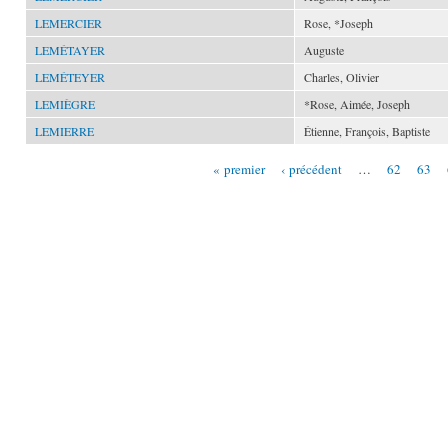
LEMERCIER
Rose, *Joseph
LEMÉTAYER
Auguste
LEMÉTEYER
Charles, Olivier
LEMIÈGRE
*Rose, Aimée, Joseph
LEMIERRE
Étienne, François, Baptiste
« premier
‹ précédent
…
62
63
Pages