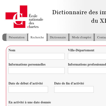
All
con
pri
Présentation
Recherche
Dictionnaire
Mode d'emploi
Contac
Menu principal
Nom
Ville-Département
Vous êtes ici
Informations personnelles
Informations professionnel
Date de début d'activité
Date de fin d'activité
Date
Date
En activité à une date donnée