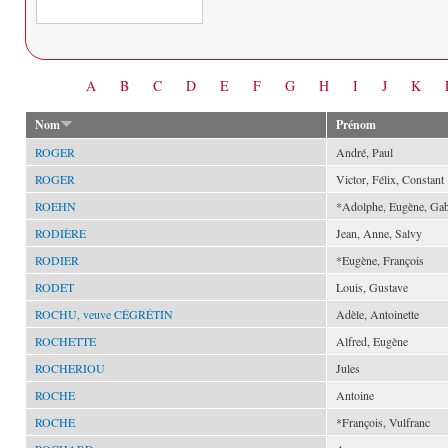
Date
A
B
C
D
E
F
G
H
I
J
K
Nom
Prénom
ROGER
André, Paul
ROGER
Victor, Félix, Constant
ROEHN
*Adolphe, Eugène, Gab
RODIÈRE
Jean, Anne, Salvy
RODIER
*Eugène, François
RODET
Louis, Gustave
ROCHU, veuve CÉGRÉTIN
Adèle, Antoinette
ROCHETTE
Alfred, Eugène
ROCHERIOU
Jules
ROCHE
Antoine
ROCHE
*François, Vulfranc