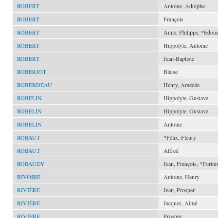
ROBERT
Antoine, Adolphe
ROBERT
François
ROBERT
Anne, Philippe, *Édou
ROBERT
Hippolyte, Antoine
ROBERT
Jean-Baptiste
ROBERJOT
Blaise
ROBERDEAU
Henry, Amédée
ROBELIN
Hippolyte, Gustave
ROBELIN
Hippolyte, Gustave
ROBELIN
Antoine
ROBAUT
*Félix, Fleury
ROBAUT
Alfred
ROBAUDY
Jean, François, *Fortu
RIVOIRE
Antoine, Henry
RIVIÈRE
Jean, Prosper
RIVIÈRE
Jacques, Aimé
RIVIÈRE
Prosper