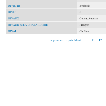
RIVETTE
Benjamin
RIVES
J.
RIVAUX
Gatien, Auguste
RIVAUD de LA CHALARDERIE
François
RIVAL
Chrétien
« premier
‹ précédent
…
11
12
Pages