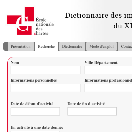
All
con
pri
Présentation
Recherche
Dictionnaire
Mode d'emploi
Contac
Menu principal
Nom
Ville-Département
Vous êtes ici
Informations personnelles
Informations professionnel
Date de début d'activité
Date de fin d'activité
Date
Date
En activité à une date donnée