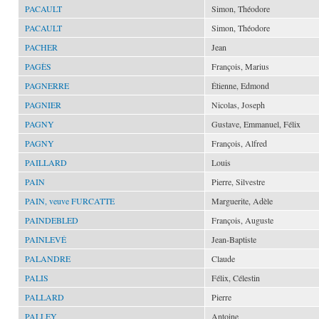
PACAULT
Simon, Théodore
PACAULT
Simon, Théodore
PACHER
Jean
PAGÈS
François, Marius
PAGNERRE
Étienne, Edmond
PAGNIER
Nicolas, Joseph
PAGNY
Gustave, Emmanuel, Félix
PAGNY
François, Alfred
PAILLARD
Louis
PAIN
Pierre, Silvestre
PAIN, veuve FURCATTE
Marguerite, Adèle
PAINDEBLED
François, Auguste
PAINLEVÉ
Jean-Baptiste
PALANDRE
Claude
PALIS
Félix, Célestin
PALLARD
Pierre
PALLEY
Antoine