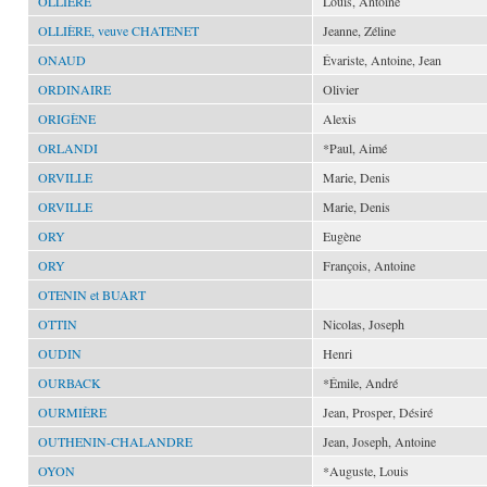
OLLIÈRE
Louis, Antoine
OLLIÈRE, veuve CHATENET
Jeanne, Zéline
ONAUD
Évariste, Antoine, Jean
ORDINAIRE
Olivier
ORIGÈNE
Alexis
ORLANDI
*Paul, Aimé
ORVILLE
Marie, Denis
ORVILLE
Marie, Denis
ORY
Eugène
ORY
François, Antoine
OTENIN et BUART
OTTIN
Nicolas, Joseph
OUDIN
Henri
OURBACK
*Émile, André
OURMIÈRE
Jean, Prosper, Désiré
OUTHENIN-CHALANDRE
Jean, Joseph, Antoine
OYON
*Auguste, Louis