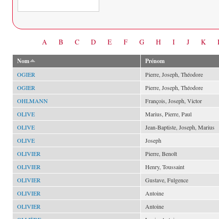
Date
A
B
C
D
E
F
G
H
I
J
K
Nom
Prénom
OGIER
Pierre, Joseph, Théodore
OGIER
Pierre, Joseph, Théodore
OHLMANN
François, Joseph, Victor
OLIVE
Marius, Pierre, Paul
OLIVE
Jean-Baptiste, Joseph, Marius
OLIVE
Joseph
OLIVIER
Pierre, Benoît
OLIVIER
Henry, Toussaint
OLIVIER
Gustave, Fulgence
OLIVIER
Antoine
OLIVIER
Antoine