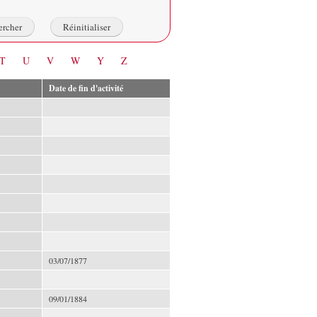
T
U
V
W
Y
Z
Date de fin d'activité
03/07/1877
09/01/1884