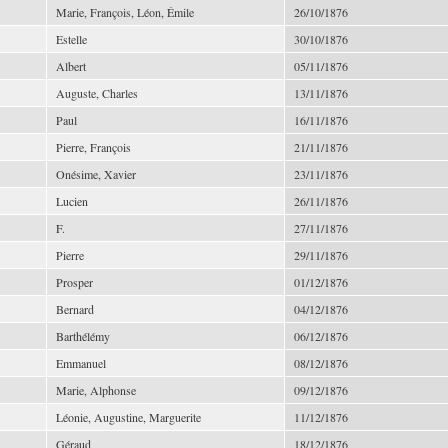
Marie, François, Léon, Émile
26/10/1876
Estelle
30/10/1876
Albert
05/11/1876
Auguste, Charles
13/11/1876
Paul
16/11/1876
Pierre, François
21/11/1876
Onésime, Xavier
23/11/1876
Lucien
26/11/1876
F.
27/11/1876
Pierre
29/11/1876
Prosper
01/12/1876
Bernard
04/12/1876
Barthélémy
06/12/1876
Emmanuel
08/12/1876
Marie, Alphonse
09/12/1876
Léonie, Augustine, Marguerite
11/12/1876
Géraud
18/12/1876