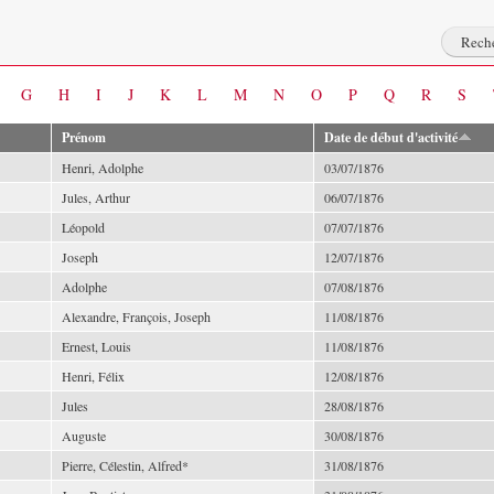
G
H
I
J
K
L
M
N
O
P
Q
R
S
Prénom
Date de début d'activité
Henri, Adolphe
03/07/1876
Jules, Arthur
06/07/1876
Léopold
07/07/1876
Joseph
12/07/1876
Adolphe
07/08/1876
Alexandre, François, Joseph
11/08/1876
Ernest, Louis
11/08/1876
Henri, Félix
12/08/1876
Jules
28/08/1876
Auguste
30/08/1876
Pierre, Célestin, Alfred*
31/08/1876