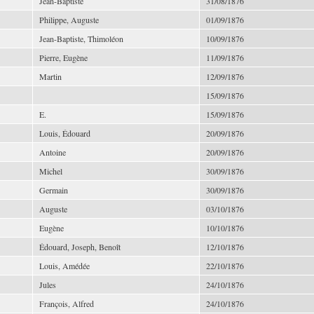
Jean-Baptiste
31/08/1876
Philippe, Auguste
01/09/1876
Jean-Baptiste, Thimoléon
10/09/1876
Pierre, Eugène
11/09/1876
Martin
12/09/1876
15/09/1876
E.
15/09/1876
Louis, Édouard
20/09/1876
Antoine
20/09/1876
Michel
30/09/1876
Germain
30/09/1876
Auguste
03/10/1876
Eugène
10/10/1876
Édouard, Joseph, Benoît
12/10/1876
Louis, Amédée
22/10/1876
Jules
24/10/1876
François, Alfred
24/10/1876