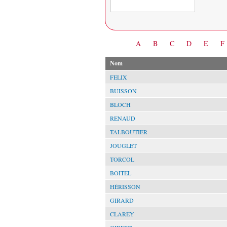
Date
A
B
C
D
E
F
Nom
FELIX
BUISSON
BLOCH
RENAUD
TALBOUTIER
JOUGLET
TORCOL
BOITEL
HÉRISSON
GIRARD
CLAREY