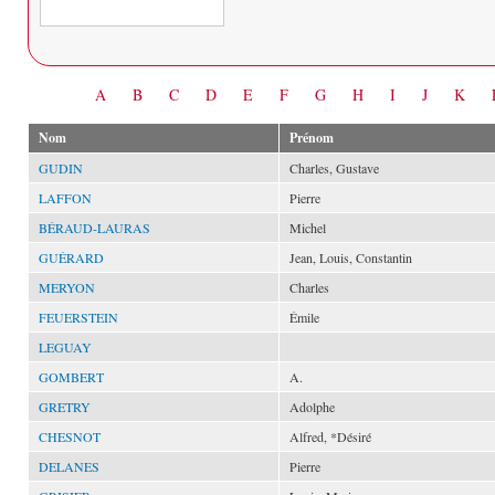
Date
A
B
C
D
E
F
G
H
I
J
K
Nom
Prénom
GUDIN
Charles, Gustave
LAFFON
Pierre
BÉRAUD-LAURAS
Michel
GUÉRARD
Jean, Louis, Constantin
MERYON
Charles
FEUERSTEIN
Émile
LEGUAY
GOMBERT
A.
GRETRY
Adolphe
CHESNOT
Alfred, *Désiré
DELANES
Pierre