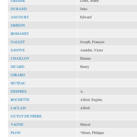
GRISIER
Louis, Marie
DURAND
Jules
ANCOURT
Edward
SIMÉON
ROMANET
GALLET
Joseph, François
SAVOYE
Amédée, Victor
CHAILLOT
Étienne
SICARD
Henry
GIRARD
HUTEAU
DESPRÉS
A.
ROCHETTE
Alfred, Eugène
LACLAIS
Alfred
GUYOT DE FRÈRE
VAGNÉ
Marcel
PLON
*Henri, Philippe