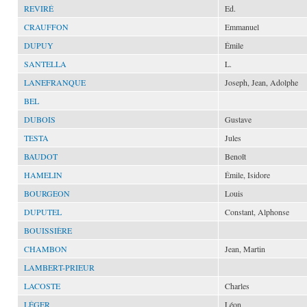
REVIRÉ
Ed.
CRAUFFON
Emmanuel
DUPUY
Émile
SANTELLA
L.
LANEFRANQUE
Joseph, Jean, Adolphe
BEL
DUBOIS
Gustave
TESTA
Jules
BAUDOT
Benoît
HAMELIN
Émile, Isidore
BOURGEON
Louis
DUPUTEL
Constant, Alphonse
BOUISSIÈRE
CHAMBON
Jean, Martin
LAMBERT-PRIEUR
LACOSTE
Charles
LÉGER
Léon