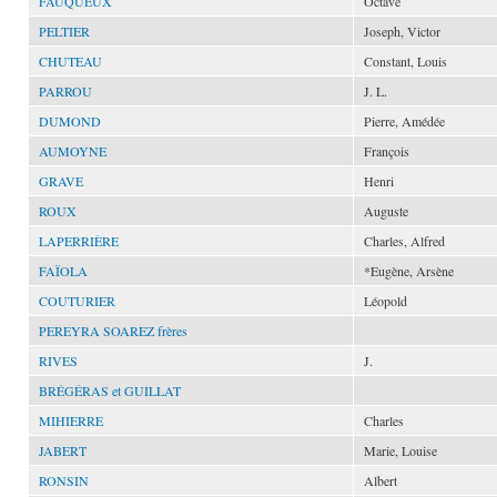
FAUQUEUX
Octave
PELTIER
Joseph, Victor
CHUTEAU
Constant, Louis
PARROU
J. L.
DUMOND
Pierre, Amédée
AUMOYNE
François
GRAVE
Henri
ROUX
Auguste
LAPERRIÈRE
Charles, Alfred
FAÏOLA
*Eugène, Arsène
COUTURIER
Léopold
PEREYRA SOAREZ frères
RIVES
J.
BRÉGÉRAS et GUILLAT
MIHIERRE
Charles
JABERT
Marie, Louise
RONSIN
Albert