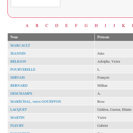
Date
A
B
C
D
E
F
G
H
I
J
K
Nom
Prénom
MARCAULT
JEANNIN
Jules
BÉLIGON
Adolphe, Victor
POURVERELLE
L.
SERVAIS
François
BERNARD
Milhau
DESCHAMPS
A.
MARÉCHAL, veuve GOUEFFON
Rose
LACQUET
Gédéon, Gaston, Hilaire
MARTIN
Victor
FLEURY
Gabriel