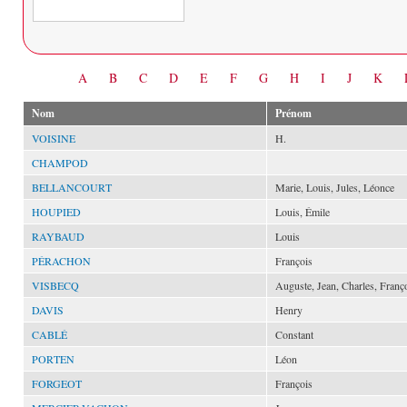
Date
A
B
C
D
E
F
G
H
I
J
K
Nom
Prénom
VOISINE
H.
CHAMPOD
BELLANCOURT
Marie, Louis, Jules, Léonce
HOUPIED
Louis, Émile
RAYBAUD
Louis
PÉRACHON
François
VISBECQ
Auguste, Jean, Charles, Franç
DAVIS
Henry
CABLÉ
Constant
PORTEN
Léon
FORGEOT
François