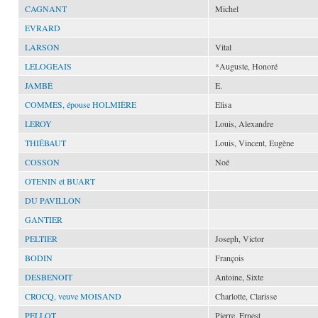
CAGNANT
Michel
EVRARD
LARSON
Vital
LELOGEAIS
*Auguste, Honoré
JAMBÉ
E.
COMMES, épouse HOLMIÈRE
Elisa
LEROY
Louis, Alexandre
THIÉBAUT
Louis, Vincent, Eugène
COSSON
Noé
OTENIN et BUART
DU PAVILLON
GANTIER
PELTIER
Joseph, Victor
BODIN
François
DESBENOIT
Antoine, Sixte
CROCQ, veuve MOISAND
Charlotte, Clarisse
PELLOT
Pierre, Ernest