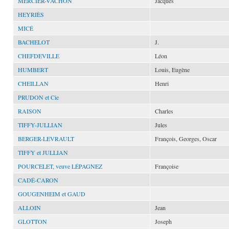
MERCIER-VACHON
Jacques
HEYRIÈS
MICÉ
BACHELOT
J.
CHEFDEVILLE
Léon
HUMBERT
Louis, Eugène
CHEILLAN
Henri
PRUDON et Cie
RAISON
Charles
TIFFY-JULLIAN
Jules
BERGER-LEVRAULT
François, Georges, Oscar
TIFFY et JULLIAN
POURCELET, veuve LÉPAGNEZ
Françoise
CADÉ-CARON
GOUGENHEIM et GAUD
ALLOIN
Jean
GLOTTON
Joseph