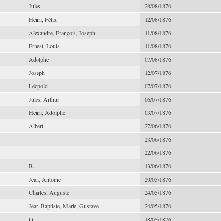
Jules
28/08/1876
Henri, Félix
12/08/1876
Alexandre, François, Joseph
11/08/1876
Ernest, Louis
11/08/1876
Adolphe
07/08/1876
Joseph
12/07/1876
Léopold
07/07/1876
Jules, Arthur
06/07/1876
Henri, Adolphe
03/07/1876
Albert
27/06/1876
23/06/1876
22/06/1876
B.
13/06/1876
Jean, Antoine
29/05/1876
Charles, Auguste
24/05/1876
Jean-Baptiste, Marie, Gustave
24/05/1876
O.
18/05/1876