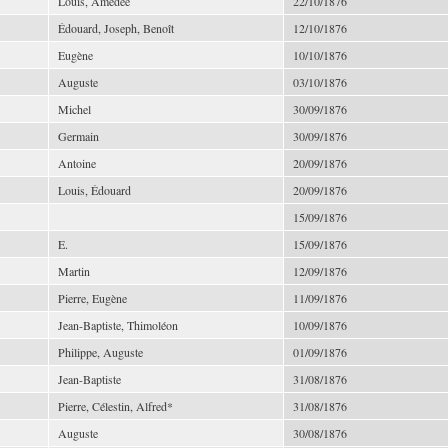
Louis, Amédée
22/10/1876
Édouard, Joseph, Benoît
12/10/1876
Eugène
10/10/1876
Auguste
03/10/1876
Michel
30/09/1876
Germain
30/09/1876
Antoine
20/09/1876
Louis, Édouard
20/09/1876
15/09/1876
E.
15/09/1876
Martin
12/09/1876
Pierre, Eugène
11/09/1876
Jean-Baptiste, Thimoléon
10/09/1876
Philippe, Auguste
01/09/1876
Jean-Baptiste
31/08/1876
Pierre, Célestin, Alfred*
31/08/1876
Auguste
30/08/1876