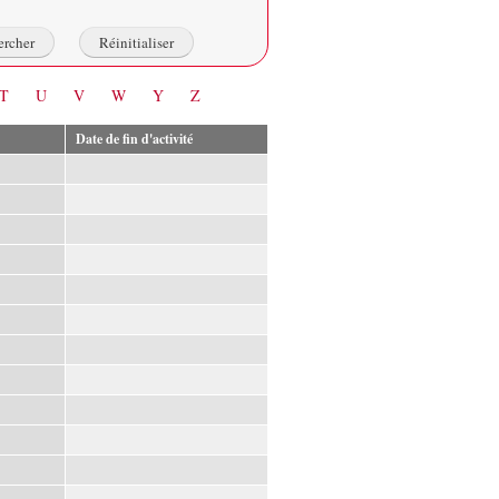
T
U
V
W
Y
Z
Date de fin d'activité