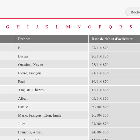
G
H
I
J
K
L
M
N
O
P
Q
R
S
Prénom
Date de début d'activité
F.
27/11/1876
Lucien
26/11/1876
Onésime, Xavier
23/11/1876
Pierre, François
21/11/1876
Paul
16/11/1876
Auguste, Charles
13/11/1876
Albert
05/11/1876
Estelle
30/10/1876
Marie, François, Léon, Émile
26/10/1876
Jules
24/10/1876
François, Alfred
24/10/1876