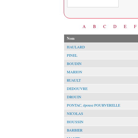
Date
A
B
C
D
E
F
Nom
HAULARD
PINEL
BOUDIN
MARION
RUAULT
DEDOUVRE
DROUIN
PONTAC, épouse POURVERELLE
NICOLAS
HOUSSIN
BARBIER