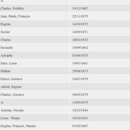
A.
Charles, Frédéric
19/12/1867
Jean, Marie, François
22/11/1875
Eugène
14/10/1875
Xavier
14/09/1871
Charles
18/01/1832
Eustache
10/09/1862
Adolphe
03/04/1875
Jules, Louis
19/01/1861
Milhau
29/08/1873
Ernest, Gustave
24/01/1879
Alfred, Eugène
Charles, Gustave
30/05/1879
A.
13/05/1875
Antoine, Nicolas
14/12/1844
Louis, *Émile
10/10/1853
Eugène, François, Marius
01/02/1867