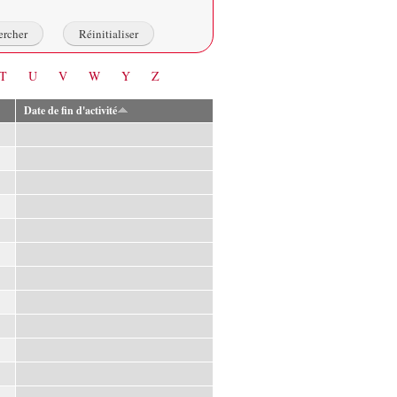
T
U
V
W
Y
Z
Date de fin d'activité