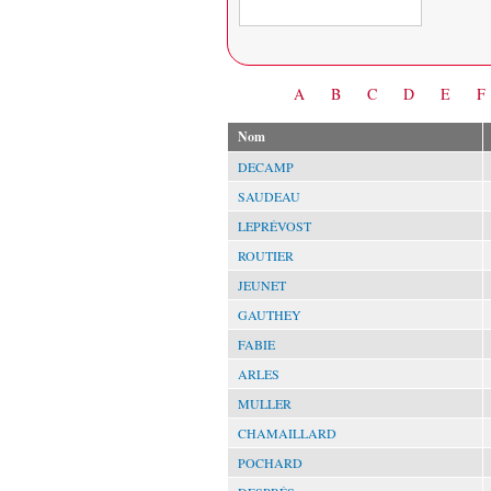
Date
A
B
C
D
E
F
Nom
DECAMP
SAUDEAU
LEPRÉVOST
ROUTIER
JEUNET
GAUTHEY
FABIE
ARLES
MULLER
CHAMAILLARD
POCHARD