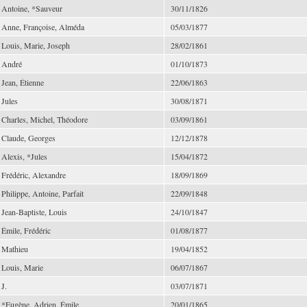
Antoine, *Sauveur
30/11/1826
Anne, Françoise, Alméda
05/03/1877
Louis, Marie, Joseph
28/02/1861
André
01/10/1873
Jean, Étienne
22/06/1863
Jules
30/08/1871
Charles, Michel, Théodore
03/09/1861
Claude, Georges
12/12/1878
Alexis, *Jules
15/04/1872
Frédéric, Alexandre
18/09/1869
Philippe, Antoine, Parfait
22/09/1848
Jean-Baptiste, Louis
24/10/1847
Émile, Frédéric
01/08/1877
Mathieu
19/04/1852
Louis, Marie
06/07/1867
J.
03/07/1871
*Eugène, Adrien, Émile
20/01/1865