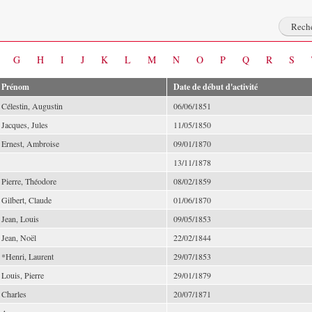
G
H
I
J
K
L
M
N
O
P
Q
R
S
Prénom
Date de début d'activité
Célestin, Augustin
06/06/1851
Jacques, Jules
11/05/1850
Ernest, Ambroise
09/01/1870
13/11/1878
Pierre, Théodore
08/02/1859
Gilbert, Claude
01/06/1870
Jean, Louis
09/05/1853
Jean, Noël
22/02/1844
*Henri, Laurent
29/07/1853
Louis, Pierre
29/01/1879
Charles
20/07/1871