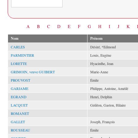
Date
A
B
C
D
E
F
G
H
I
J
K
Nom
Prénom
CARLES
Désiré, *Edmond
PARMENTIER
Louis, Eugène
LORETTE
Hyacinthe, Jean
GRIMOIN, veuve GUIBERT
Marie-Anne
PROUVOST
Émile
GARJAME
Philippe, Antoine, Amédé
EGRAND
Henri, Delphin
LACQUET
Gédéon, Gaston, Hilaire
ROMANET
GALLET
Joseph, François
ROUSSEAU
Émile