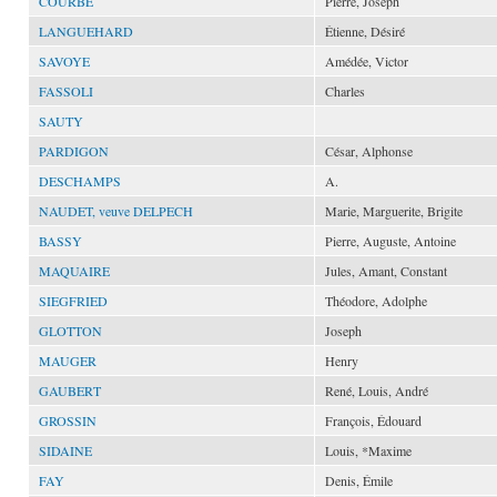
COURBE
Pierre, Joseph
LANGUEHARD
Étienne, Désiré
SAVOYE
Amédée, Victor
FASSOLI
Charles
SAUTY
PARDIGON
César, Alphonse
DESCHAMPS
A.
NAUDET, veuve DELPECH
Marie, Marguerite, Brigite
BASSY
Pierre, Auguste, Antoine
MAQUAIRE
Jules, Amant, Constant
SIEGFRIED
Théodore, Adolphe
GLOTTON
Joseph
MAUGER
Henry
GAUBERT
René, Louis, André
GROSSIN
François, Édouard
SIDAINE
Louis, *Maxime
FAY
Denis, Émile