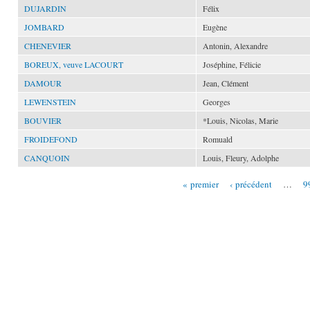
DUJARDIN
Félix
JOMBARD
Eugène
CHENEVIER
Antonin, Alexandre
BOREUX, veuve LACOURT
Joséphine, Félicie
DAMOUR
Jean, Clément
LEWENSTEIN
Georges
BOUVIER
*Louis, Nicolas, Marie
FROIDEFOND
Romuald
CANQUOIN
Louis, Fleury, Adolphe
« premier
‹ précédent
…
9
Pages