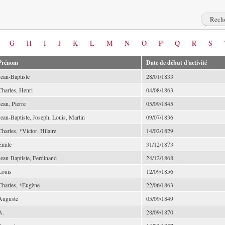
G
H
I
J
K
L
M
N
O
P
Q
R
S
Prénom
Date de début d'activité
Jean-Baptiste
28/01/1833
Charles, Henri
04/08/1863
Jean, Pierre
05/09/1845
Jean-Baptiste, Joseph, Louis, Martin
09/07/1836
Charles, *Victor, Hilaire
14/02/1829
Émile
31/12/1873
Jean-Baptiste, Ferdinand
24/12/1868
Louis
12/09/1856
Charles, *Eugène
22/06/1863
Auguste
05/09/1849
A.
28/09/1870