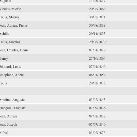
Auguste
14/03/1857
Nicolas, Victor
20/08/1869
Louis, Marius
30/05/1871
Jean, Adrien, Pierre
30/08/1838
Achille
20/11/1835
Louis, Jacques
20/08/1879
Jean, Charles, Henri
07/01/1829
Henry
27/10/1864
Édouard, Louis
07/01/1840
Joséphine, Adèle
06/01/1852
Louis
20/03/1872
Antoine, Auguste
03/02/1845
François, Auguste
07/09/1836
Jean, Adrien
09/02/1832
Jean, Joseph
07/07/1840
Alfred
03/02/1873