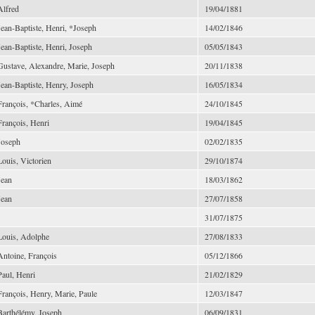
Alfred
19/04/1881
Jean-Baptiste, Henri, *Joseph
14/02/1846
Jean-Baptiste, Henri, Joseph
05/05/1843
Gustave, Alexandre, Marie, Joseph
20/11/1838
Jean-Baptiste, Henry, Joseph
16/05/1834
François, *Charles, Aimé
24/10/1845
François, Henri
19/04/1845
Joseph
02/02/1835
Louis, Victorien
29/10/1874
Jean
18/03/1862
Jean
27/07/1858
31/07/1875
Louis, Adolphe
27/08/1833
Antoine, François
05/12/1866
Paul, Henri
21/02/1829
François, Henry, Marie, Paule
12/03/1847
Barthélémy, Joseph
06/09/1831