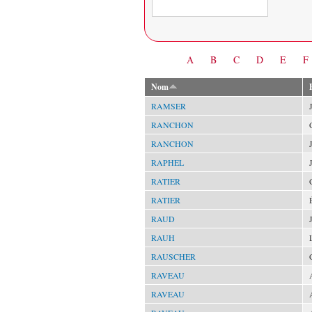
Date
A
B
C
D
E
F
Nom
RAMSER
RANCHON
RANCHON
RAPHEL
RATIER
RATIER
RAUD
RAUH
RAUSCHER
RAVEAU
RAVEAU