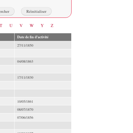
T
U
V
W
Y
Z
Date de fin d'activité
27/11/1850
04/08/1863
17/11/1830
10/05/1861
08/07/1870
07/06/1856