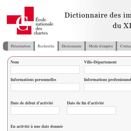
All
con
pri
Présentation
Recherche
Dictionnaire
Mode d'emploi
Contac
Menu principal
Nom
Ville-Département
Vous êtes ici
Informations personnelles
Informations professionnel
Date de début d'activité
Date de fin d'activité
Date
Date
En activité à une date donnée