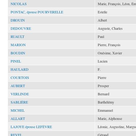
NICOLAS
Marie, François, Léon, Ém
PONTAC, épouse POURVERELLE
Estelle
DROUIN
Albert
DEDOUVRE
Auguste, Charles
RUAULT
Paul
MARION
Pierre, François
BOUDIN
Onésime, Xavier
PINEL
Lucien
HAULARD
F.
COURTOIS
Pierre
AUBERT
Prosper
VERLINDE
Bernard
SABLIÈRE
Barthélémy
MICHEL
Emmanuel
ALLART
Marie, Alphonse
LAJOYE épouse LEFÈVRE
Léonie, Augustine, Margue
REVEL
Géraud