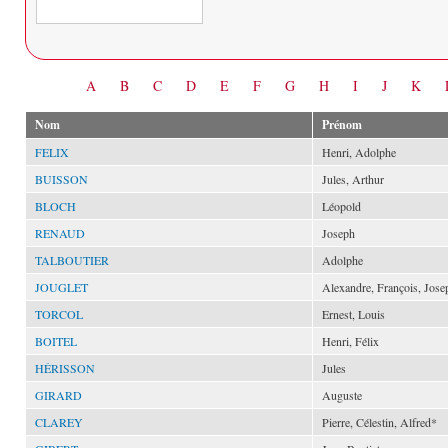
Date
A
B
C
D
E
F
G
H
I
J
K
Nom
Prénom
FELIX
Henri, Adolphe
BUISSON
Jules, Arthur
BLOCH
Léopold
RENAUD
Joseph
TALBOUTIER
Adolphe
JOUGLET
Alexandre, François, Jose
TORCOL
Ernest, Louis
BOITEL
Henri, Félix
HÉRISSON
Jules
GIRARD
Auguste
CLAREY
Pierre, Célestin, Alfred*