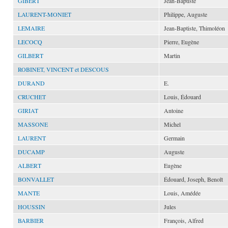
GIBERT
Jean-Baptiste
LAURENT-MONIET
Philippe, Auguste
LEMAIRE
Jean-Baptiste, Thimoléon
LECOCQ
Pierre, Eugène
GILBERT
Martin
ROBINET, VINCENT et DESCOUS
DURAND
E.
CRUCHET
Louis, Édouard
GIRIAT
Antoine
MASSONE
Michel
LAURENT
Germain
DUCAMP
Auguste
ALBERT
Eugène
BONVALLET
Édouard, Joseph, Benoît
MANTE
Louis, Amédée
HOUSSIN
Jules
BARBIER
François, Alfred