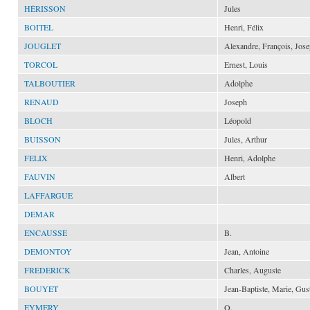
HÉRISSON
Jules
BOITEL
Henri, Félix
JOUGLET
Alexandre, François, Jos
TORCOL
Ernest, Louis
TALBOUTIER
Adolphe
RENAUD
Joseph
BLOCH
Léopold
BUISSON
Jules, Arthur
FELIX
Henri, Adolphe
FAUVIN
Albert
LAFFARGUE
DEMAR
ENCAUSSE
B.
DEMONTOY
Jean, Antoine
FREDERICK
Charles, Auguste
BOUYET
Jean-Baptiste, Marie, Gus
EYMERY
O.