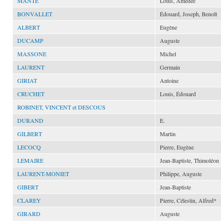
MANTE
Louis, Amédée
BONVALLET
Édouard, Joseph, Benoît
ALBERT
Eugène
DUCAMP
Auguste
MASSONE
Michel
LAURENT
Germain
GIRIAT
Antoine
CRUCHET
Louis, Édouard
ROBINET, VINCENT et DESCOUS
DURAND
E.
GILBERT
Martin
LECOCQ
Pierre, Eugène
LEMAIRE
Jean-Baptiste, Thimoléon
LAURENT-MONIET
Philippe, Auguste
GIBERT
Jean-Baptiste
CLAREY
Pierre, Célestin, Alfred*
GIRARD
Auguste