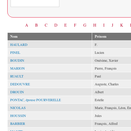
Date
A
B
C
D
E
F
G
H
I
J
K
Nom
Prénom
HAULARD
F.
PINEL
Lucien
BOUDIN
Onésime, Xavier
MARION
Pierre, François
RUAULT
Paul
DEDOUVRE
Auguste, Charles
DROUIN
Albert
PONTAC, épouse POURVERELLE
Estelle
NICOLAS
Marie, François, Léon, Ém
HOUSSIN
Jules
BARBIER
François, Alfred