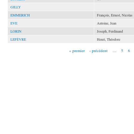
GILLY
EMMERICH
François, Ernest, Nicolas
EVE
Antoine, Jean
LORIN
Joseph, Ferdinand
LEFÈVRE
Henri, Théodore
« premier
‹ précédent
…
5
6
Pages