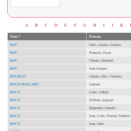
Date
A
B
C
D
E
F
G
H
I
J
K
Nom
Prénom
ROY
Jules, Arsène, Gustave
ROY
François, Oscar
ROY
Charles, Édouard
ROY
Jean-Jacques
ROUZEAU
Charles, Éloi, *Gustave
ROUX-MOLLARD
Antoine
ROUX
Louis, Gilbert
ROUX
Norbert, Auguste
ROUX
Hippolyte, Léandre
ROUX
Jean, Louis, Florent, Polidore
ROUX
Jean, Jules