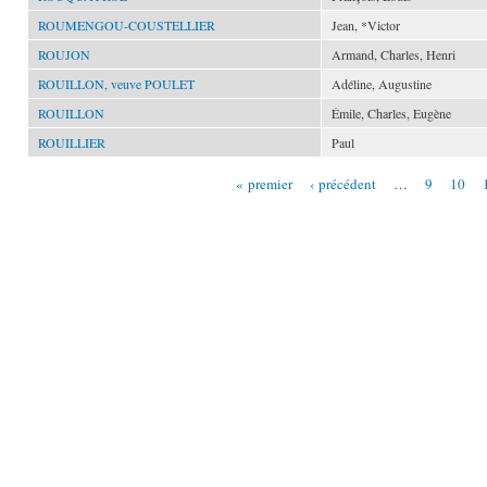
ROUMENGOU-COUSTELLIER
Jean, *Victor
ROUJON
Armand, Charles, Henri
ROUILLON, veuve POULET
Adéline, Augustine
ROUILLON
Émile, Charles, Eugène
ROUILLIER
Paul
« premier
‹ précédent
…
9
10
Pages