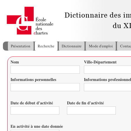
All
con
pri
Présentation
Recherche
Dictionnaire
Mode d'emploi
Contac
Menu principal
Nom
Ville-Département
Vous êtes ici
Informations personnelles
Informations professionnel
Date de début d'activité
Date de fin d'activité
Date
Date
En activité à une date donnée