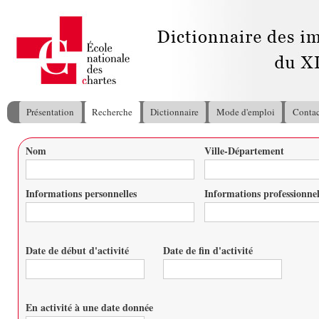
All
con
pri
Présentation
Recherche
Dictionnaire
Mode d'emploi
Contac
Menu principal
Nom
Ville-Département
Vous êtes ici
Informations personnelles
Informations professionnel
Date de début d'activité
Date de fin d'activité
Date
Date
En activité à une date donnée