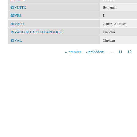
RIVETTE
Benjamin
RIVES
J.
RIVAUX
Gatien, Auguste
RIVAUD de LA CHALARDERIE
François
RIVAL
Chrétien
« premier
‹ précédent
…
11
12
Pages