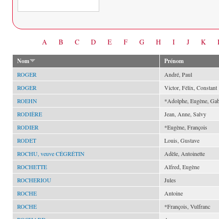
Date
A
B
C
D
E
F
G
H
I
J
K
Nom
Prénom
ROGER
André, Paul
ROGER
Victor, Félix, Constant
ROEHN
*Adolphe, Eugène, Gab
RODIÈRE
Jean, Anne, Salvy
RODIER
*Eugène, François
RODET
Louis, Gustave
ROCHU, veuve CÉGRÉTIN
Adèle, Antoinette
ROCHETTE
Alfred, Eugène
ROCHERIOU
Jules
ROCHE
Antoine
ROCHE
*François, Vulfranc