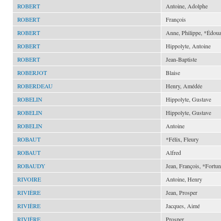
ROBERT
Antoine, Adolphe
ROBERT
François
ROBERT
Anne, Philippe, *Édou
ROBERT
Hippolyte, Antoine
ROBERT
Jean-Baptiste
ROBERJOT
Blaise
ROBERDEAU
Henry, Amédée
ROBELIN
Hippolyte, Gustave
ROBELIN
Hippolyte, Gustave
ROBELIN
Antoine
ROBAUT
*Félix, Fleury
ROBAUT
Alfred
ROBAUDY
Jean, François, *Fortu
RIVOIRE
Antoine, Henry
RIVIÈRE
Jean, Prosper
RIVIÈRE
Jacques, Aimé
RIVIÈRE
Prosper