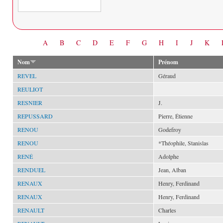
Date
A
B
C
D
E
F
G
H
I
J
K
Nom
Prénom
REVEL
Géraud
REULIOT
RESNIER
J.
REPUSSARD
Pierre, Étienne
RENOU
Godefroy
RENOU
*Théophile, Stanislas
RENÉ
Adolphe
RENDUEL
Jean, Alban
RENAUX
Henry, Ferdinand
RENAUX
Henry, Ferdinand
RENAULT
Charles