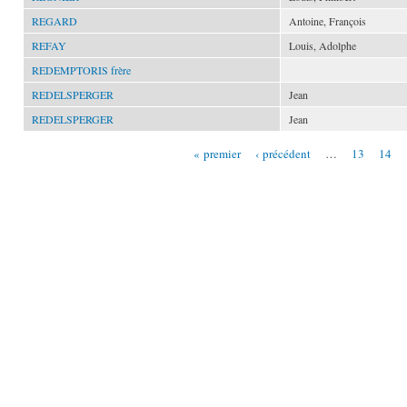
REGARD
Antoine, François
REFAY
Louis, Adolphe
REDEMPTORIS frère
REDELSPERGER
Jean
REDELSPERGER
Jean
« premier
‹ précédent
…
13
14
Pages