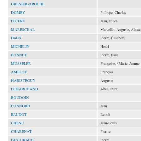
GRENIER et ROCHE
DOMBY
Philippe, Charles
LECERF
Jean, Julien
MARESCHAL
Marcellin, Auguste, Alexa
DAUX
Pierre, Élisabeth
MICHELIN
Henri
BONNET
Pierre, Paul
MUSSELER
Françoise, *Marie, Jeanne
AMELOT
François
HARISTEGUY
Auguste
LEMARCHAND
Abel, Félix
BOUDOIN
CONNORD
Jean
BAUDOT
Benoît
CHENU
Jean-Louis
CHABENAT
Pierrre
PASTURAUD
Pierre