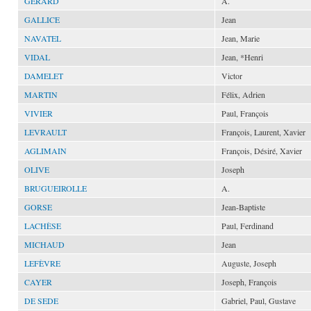
GÉRARD
A.
GALLICE
Jean
NAVATEL
Jean, Marie
VIDAL
Jean, *Henri
DAMELET
Victor
MARTIN
Félix, Adrien
VIVIER
Paul, François
LEVRAULT
François, Laurent, Xavier
AGLIMAIN
François, Désiré, Xavier
OLIVE
Joseph
BRUGUEIROLLE
A.
GORSE
Jean-Baptiste
LACHÈSE
Paul, Ferdinand
MICHAUD
Jean
LEFÈVRE
Auguste, Joseph
CAYER
Joseph, François
DE SEDE
Gabriel, Paul, Gustave