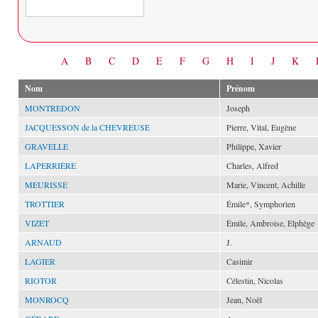
Date
A
B
C
D
E
F
G
H
I
J
K
Nom
Prénom
MONTREDON
Joseph
JACQUESSON de la CHEVREUSE
Pierre, Vital, Eugène
GRAVELLE
Philippe, Xavier
LAPERRIÈRE
Charles, Alfred
MEURISSE
Marie, Vincent, Achille
TROTTIER
Émile*, Symphorien
VIZET
Émile, Ambroise, Elphège
ARNAUD
J.
LAGIER
Casimir
RIOTOR
Célestin, Nicolas
MONROCQ
Jean, Noël