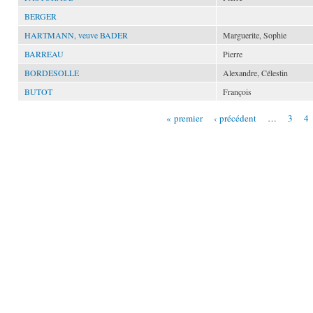
BERGER
HARTMANN, veuve BADER
Marguerite, Sophie
BARREAU
Pierre
BORDESOLLE
Alexandre, Célestin
BUTOT
François
« premier
‹ précédent
…
3
4
Pages