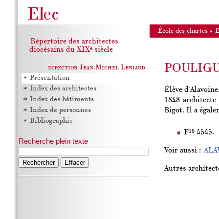
École des chartes
»
Répertoire des architectes
e
diocésains du XIX
siècle
POULIG
direction Jean-Michel Leniaud
Présentation
Index des architectes
Élève d'Alavoine
Index des bâtiments
1848 architecte
Index de personnes
Bigot. Il a égal
Bibliographie
19
F
4545.
Recherche plein texte
Voir aussi :
ALA
Rechercher
Autres architect