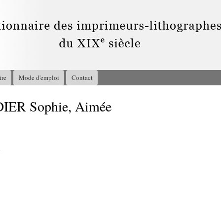
Aller au
contenu
principal
ire
Mode d'emploi
Contact
IER Sophie, Aimée
7