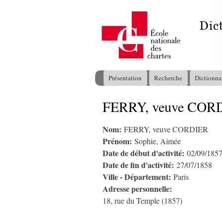
Présentation
Recherche
Dictionna
Menu principal
FERRY, veuve CORD
Vous êtes ici
Nom:
FERRY, veuve CORDIER
Prénom:
Sophie, Aimée
Date de début d'activité:
02/09/185
Date de fin d'activité:
27/07/1858
Ville - Département:
Paris
Adresse personnelle:
18, rue du Temple (1857)