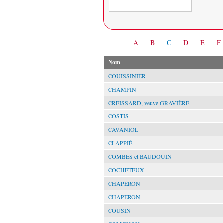
Date
A
B
C
D
E
F
Nom
COUISSINIER
CHAMPIN
CREISSARD, veuve GRAVIÈRE
COSTIS
CAVANIOL
CLAPPIÉ
COMBES et BAUDOUIN
COCHETEUX
CHAPERON
CHAPERON
COUSIN