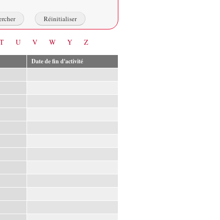
T
U
V
W
Y
Z
Date de fin d'activité