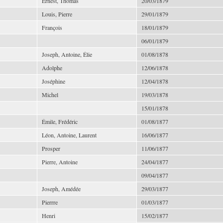
Ernest, Thomas
20/03/1879
Louis, Pierre
29/01/1879
François
18/01/1879
06/01/1879
Joseph, Antoine, Élie
01/08/1878
Adolphe
12/06/1878
Joséphine
12/04/1878
Michel
19/03/1878
15/01/1878
Émile, Frédéric
01/08/1877
Léon, Antoine, Laurent
16/06/1877
Prosper
11/06/1877
Pierre, Antoine
24/04/1877
09/04/1877
Joseph, Amédée
29/03/1877
Pierrre
01/03/1877
Henri
15/02/1877