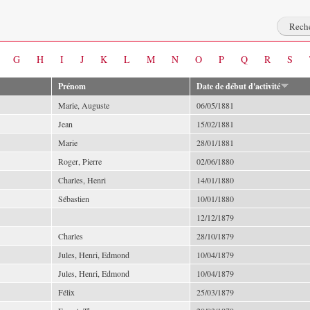
G
H
I
J
K
L
M
N
O
P
Q
R
S
Prénom
Date de début d'activité
Marie, Auguste
06/05/1881
Jean
15/02/1881
Marie
28/01/1881
Roger, Pierre
02/06/1880
Charles, Henri
14/01/1880
Sébastien
10/01/1880
12/12/1879
Charles
28/10/1879
Jules, Henri, Edmond
10/04/1879
Jules, Henri, Edmond
10/04/1879
Félix
25/03/1879