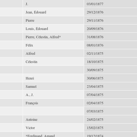
J.
03/01/1877
Jean, Édouard
29/12/1876
Pierre
29/11/1876
Louis, Édouard
20/09/1876
Pierre, Célestin, Alfred*
31/08/1876
Félix
08/01/1876
Alfred
02/11/1875
Célestin
18/10/1875
30/09/1875
Henri
30/06/1875
Samuel
23/04/1875
A., J.
07/04/1875
François
02/04/1875
07/03/1875
Antoine
24/02/1875
Victor
15/02/1875
*Ferdinand, Amand
19/12/1874