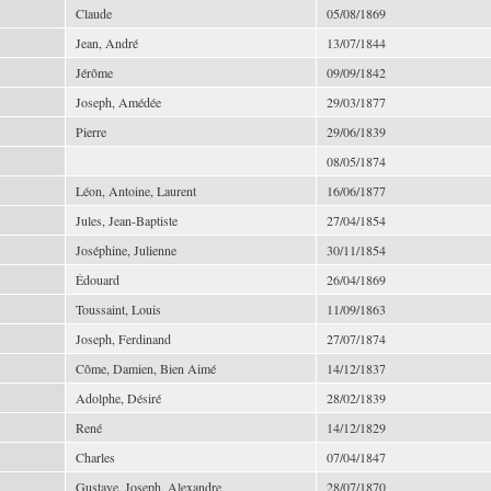
Claude
05/08/1869
Jean, André
13/07/1844
Jérôme
09/09/1842
Joseph, Amédée
29/03/1877
Pierre
29/06/1839
08/05/1874
Léon, Antoine, Laurent
16/06/1877
Jules, Jean-Baptiste
27/04/1854
Joséphine, Julienne
30/11/1854
Édouard
26/04/1869
Toussaint, Louis
11/09/1863
Joseph, Ferdinand
27/07/1874
Côme, Damien, Bien Aimé
14/12/1837
Adolphe, Désiré
28/02/1839
René
14/12/1829
Charles
07/04/1847
Gustave, Joseph, Alexandre
28/07/1870