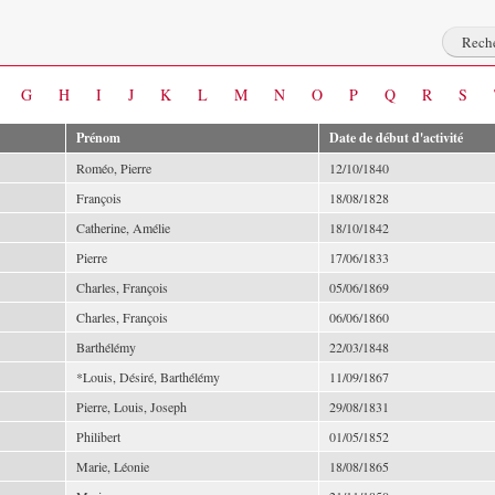
G
H
I
J
K
L
M
N
O
P
Q
R
S
Prénom
Date de début d'activité
Roméo, Pierre
12/10/1840
François
18/08/1828
Catherine, Amélie
18/10/1842
Pierre
17/06/1833
Charles, François
05/06/1869
Charles, François
06/06/1860
Barthélémy
22/03/1848
*Louis, Désiré, Barthélémy
11/09/1867
Pierre, Louis, Joseph
29/08/1831
Philibert
01/05/1852
Marie, Léonie
18/08/1865