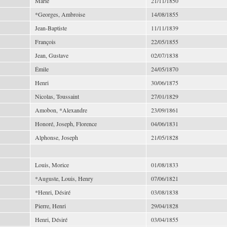
Marie
21/11/1850
*Georges, Ambroise
14/08/1855
Jean-Baptiste
11/11/1839
François
22/05/1855
Jean, Gustave
02/07/1838
Émile
24/05/1870
Henri
30/06/1875
Nicolas, Toussaint
27/01/1829
Amobon, *Alexandre
23/09/1861
Honoré, Joseph, Florence
04/06/1831
Alphonse, Joseph
21/05/1828
Louis, Morice
01/08/1833
*Auguste, Louis, Henry
07/06/1821
*Henri, Désiré
03/08/1838
Pierre, Henri
29/04/1828
Henri, Désiré
03/04/1855