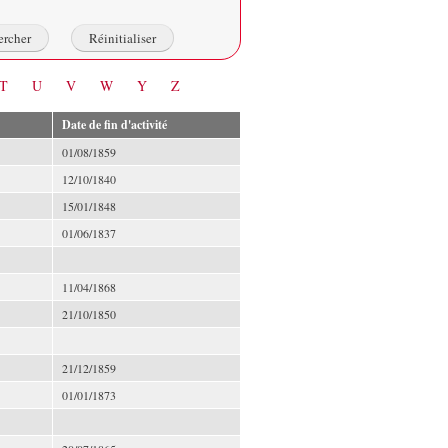
T
U
V
W
Y
Z
Date de fin d'activité
01/08/1859
12/10/1840
15/01/1848
01/06/1837
11/04/1868
21/10/1850
21/12/1859
01/01/1873