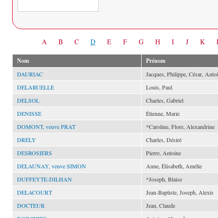
Date
A
B
C
D
E
F
G
H
I
J
K
Nom
Prénom
DAURIAC
Jacques, Philippe, César, Anto
DELARUELLE
Louis, Paul
DELSOL
Charles, Gabriel
DENISSE
Étienne, Marie
DOMONT, veuve PRAT
*Caroline, Flore, Alexandrine
DRÉLY
Charles, Désiré
DESROSIERS
Pierre, Antoine
DELAUNAY, veuve SIMON
Anne, Élisabeth, Amélie
DUFFEYTE-DILHAN
*Joseph, Blaise
DELACOURT
Jean-Baptiste, Joseph, Alexis
DOCTEUR
Jean, Claude