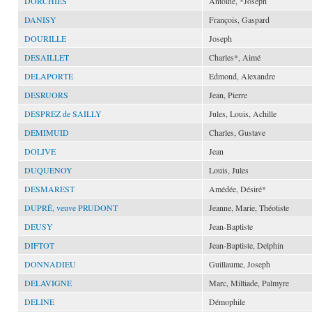
DORCHIES
Antoine, *Joseph
DANISY
François, Gaspard
DOURILLE
Joseph
DESAILLET
Charles*, Aimé
DELAPORTE
Edmond, Alexandre
DESRUORS
Jean, Pierre
DESPREZ de SAILLY
Jules, Louis, Achille
DEMIMUID
Charles, Gustave
DOLIVE
Jean
DUQUENOY
Louis, Jules
DESMAREST
Amédée, Désiré*
DUPRÉ, veuve PRUDONT
Jeanne, Marie, Théotiste
DEUSY
Jean-Baptiste
DIFTOT
Jean-Baptiste, Delphin
DONNADIEU
Guillaume, Joseph
DELAVIGNE
Marc, Miltiade, Palmyre
DELINE
Démophile