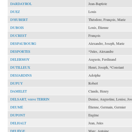
DARDAYROL
Jean-Baptiste
DUEZ
Louis
D'HUBERT
Théodore, François, Marie
DUBOIS
Louis, Étienne
DUCREST
François
DESPAUBOURG
Alexandre, Joseph, Marie
DESPORTES
*Jules, Alexandre
DELERMOY
Auguste, Ferdinand
DUTILLEUX
Henri, Joseph, *Constant
DESJARDINS
Adolphe
DUPUY
Robert
DAMELET
Claude, Henry
DELSART, veuve TERRIN
Denise, Augustine, Louise, Jo
DEUMÉ
Étienne, Germain, Germier
DUPONT
Eugène
DELHALT
Jean, Jules
DELIÈGE
Marc, Antoine