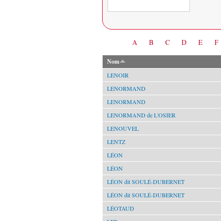
Date
A
B
C
D
E
F
Nom
LENOIR
LENORMAND
LENORMAND
LENORMAND de L'OSIER
LENOUVEL
LENTZ
LÉON
LÉON
LÉON dit SOULÉ-DUBERNET
LÉON dit SOULÉ-DUBERNET
LÉOTAUD