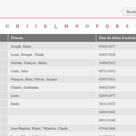
G
H
I
J
K
L
M
N
O
P
Q
R
S
Prénom
Date de début d'activité
Joseph, Marie
05/05/1877
Louis, Prosper, *Émile
02/07/1838
Nicolas, François, Marin
16/06/1832
Louis, Jules
05/11/1832
François, René, Olivier, Jacques
05/07/1831
Charles, Guillaume
06/02/1846
Louis
02/05/1877
Émile
28/11/1872
04/03/1842
09/11/1848
Jean-Baptiste, Marie, *Maurice, Claude
07/04/1860