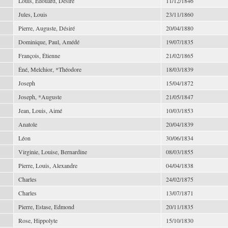
Louis, Édouard, Désiré
11/12/1846
Jules, Louis
23/11/1860
Pierre, Auguste, Désiré
20/04/1880
Dominique, Paul, Amédé
19/07/1835
François, Étienne
21/02/1865
Éné, Melchior, *Théodore
18/03/1839
Joseph
15/04/1872
Joseph, *Auguste
21/05/1847
Jean, Louis, Aimé
10/03/1853
Anatole
20/04/1839
Léon
30/06/1834
Virginie, Louise, Bernardine
08/03/1855
Pierre, Louis, Alexandre
04/04/1838
Charles
24/02/1875
Charles
13/07/1871
Pierre, Estase, Edmond
20/11/1835
Rose, Hippolyte
15/10/1830