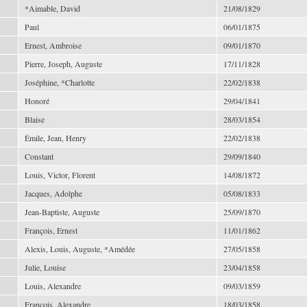
*Aimable, David
21/08/1829
Paul
06/01/1875
Ernest, Ambroise
09/01/1870
Pierre, Joseph, Auguste
17/11/1828
Joséphine, *Charlotte
22/02/1838
Honoré
29/04/1841
Blaise
28/03/1854
Émile, Jean, Henry
22/02/1838
Constant
29/09/1840
Louis, Victor, Florent
14/08/1872
Jacques, Adolphe
05/08/1833
Jean-Baptiste, Auguste
25/09/1870
François, Ernest
11/01/1862
Alexis, Louis, Auguste, *Amédée
27/05/1858
Julie, Louise
23/04/1858
Louis, Alexandre
09/03/1859
François, Alexandre
18/03/1858