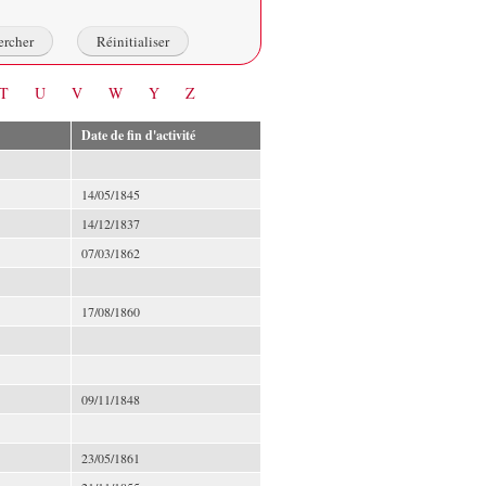
T
U
V
W
Y
Z
Date de fin d'activité
14/05/1845
14/12/1837
07/03/1862
17/08/1860
09/11/1848
23/05/1861