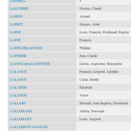
LAGRELL
J.
LAGUERRE
Nicolas, Claude
LAHON
Arnaud
LAIDET
Jacques, Aimé
LAÎNÉ
Louis, François, Ferdinand, Eugène
LAÎNÉ
François
LAÎNÉ-DELAFOSSE
Philippe
LAITHIER
Jean, Claude
LAJOYE épouse LEFÈVRE
Léonie, Augustine, Marguerite
LALANCE
François, Léopold, Adolphe
LALANCE
Cécile, Émélie
LALANDE
Élisabeth
LALANDE
Victor
LALLART
Édouard, Jean-Baptiste, Florimond
LALLEMAND
Adrien, Toussaint
LALLEMANT
Louis, Auguste
LALLEMENT et GOUGÉ