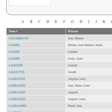
Date
A
B
C
D
E
F
G
H
I
J
K
Nom
Prénom
LAGARRIGUE
Jean, Étienne
LAGIER
Étienne, Jean-Baptiste, Marie
LAGIER
Casimir
LAGIER
Louis, Anne
LAGLEIZE
Laurent
LAGOUTTE
Joseph
LAGRANGE
Auguste, Léon
LAGRANGE
Jean, Marie, Louis
LAGRANGE
Auguste
LAGRANGE
Auguste, Léon
LAGRAVÈRE
Pierre, Jean