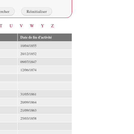
T
U
V
W
Y
Z
Date de fin d'activité
10/04/1855
20/12/1852
09/07/1847
12/06/1874
31/05/1861
20/09/1864
21/09/1863
25/03/1858