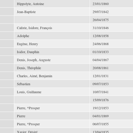
Hippolyte, Antoine
23/01/1860
Jean-Baptiste
29/07/1842
26/04/1875
Calixte, Isidore, François
31/10/1846
Adolphe
12/08/1858
Eugène, Henry
24/06/1868
Isidor, Dauphin
01/10/1833
Denis, Joseph, Auguste
04/04/1867
Denis, Théophile
20/08/1861
Charles, Aimé, Benjamin
12/01/1831
Sébastien
09/07/1853
Louis, Guillaume
10/07/1841
15/09/1876
Pierre, *Prosper
19/12/1853
Pierre
04/01/1869
Pierre, *Prosper
06/07/1855
Xavier, Désiré
13/04/1835