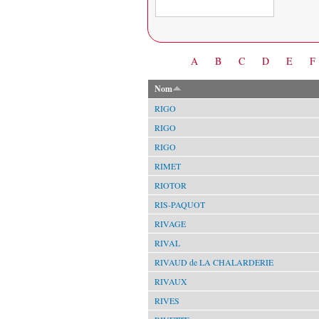
Date
A
B
C
D
E
F
Nom
RIGO
RIGO
RIGO
RIMET
RIOTOR
RIS-PAQUOT
RIVAGE
RIVAL
RIVAUD de LA CHALARDERIE
RIVAUX
RIVES