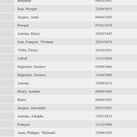
Benjamin
09/03/1841
Jean, Prosper
23/08/1853
Jacques, Aimé
06/04/1850
Prosper
07/01/1878
Antoine, Henry
24/05/1845
Jean, François, *Fortuné
22/01/1874
*Félix, Fleury
18/10/1831
Alfred
13/11/1854
Hippolyte, Gustave
03/09/1866
Hippolyte, Gustave
11/04/1860
Antoine
15/09/1832
Henry, Amédée
08/09/1840
Blaise
06/08/1852
Jacques, Alexandre
05/07/1831
Antoine, Adolphe
15/07/1833
François
11/12/1868
Anne, Philippe, *Édouard
25/08/1829