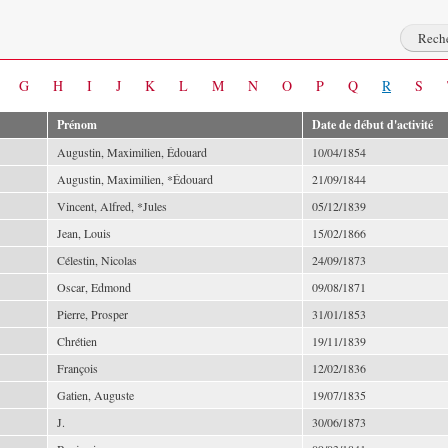
G
H
I
J
K
L
M
N
O
P
Q
R
S
Prénom
Date de début d'activité
Augustin, Maximilien, Édouard
10/04/1854
Augustin, Maximilien, *Édouard
21/09/1844
Vincent, Alfred, *Jules
05/12/1839
Jean, Louis
15/02/1866
Célestin, Nicolas
24/09/1873
Oscar, Edmond
09/08/1871
Pierre, Prosper
31/01/1853
Chrétien
19/11/1839
François
12/02/1836
Gatien, Auguste
19/07/1835
J.
30/06/1873