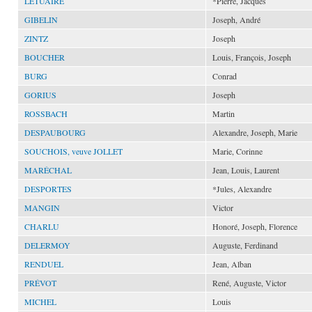
LETUAIRE
*Pierre, Jacques
GIBELIN
Joseph, André
ZINTZ
Joseph
BOUCHER
Louis, François, Joseph
BURG
Conrad
GORIUS
Joseph
ROSSBACH
Martin
DESPAUBOURG
Alexandre, Joseph, Marie
SOUCHOIS, veuve JOLLET
Marie, Corinne
MARÉCHAL
Jean, Louis, Laurent
DESPORTES
*Jules, Alexandre
MANGIN
Victor
CHARLU
Honoré, Joseph, Florence
DELERMOY
Auguste, Ferdinand
RENDUEL
Jean, Alban
PRÉVOT
René, Auguste, Victor
MICHEL
Louis