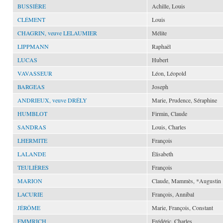
BUSSIÈRE
Achille, Louis
CLÉMENT
Louis
CHAGRIN, veuve LELAUMIER
Mélite
LIPPMANN
Raphaël
LUCAS
Hubert
VAVASSEUR
Léon, Léopold
BARGEAS
Joseph
ANDRIEUX, veuve DRÉLY
Marie, Prudence, Séraphine
HUMBLOT
Firmin, Claude
SANDRAS
Louis, Charles
LHERMITE
François
LALANDE
Élisabeth
TEULIÈRES
François
MARION
Claude, Mammès, *Augustin
LACURIE
François, Annibal
JÉRÔME
Marie, François, Constant
EMMRICH
Frédéric, Charles