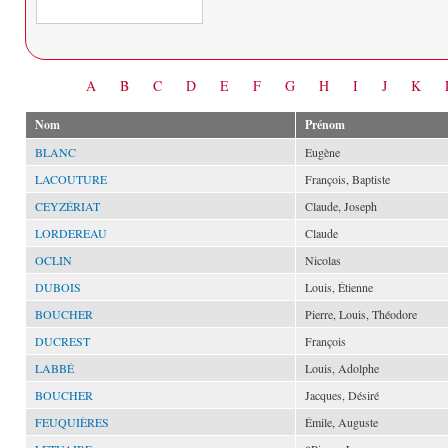
Date
A
B
C
D
E
F
G
H
I
J
K
Nom
Prénom
BLANC
Eugène
LACOUTURE
François, Baptiste
CEYZÉRIAT
Claude, Joseph
LORDEREAU
Claude
OCLIN
Nicolas
DUBOIS
Louis, Étienne
BOUCHER
Pierre, Louis, Théodore
DUCREST
François
LABBÉ
Louis, Adolphe
BOUCHER
Jacques, Désiré
FEUQUIÈRES
Émile, Auguste