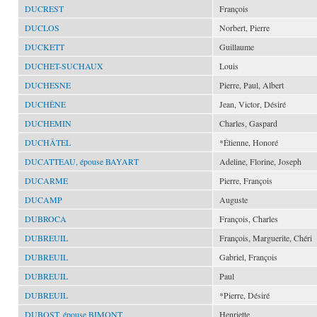
DUCREST
François
DUCLOS
Norbert, Pierre
DUCKETT
Guillaume
DUCHET-SUCHAUX
Louis
DUCHESNE
Pierre, Paul, Albert
DUCHÊNE
Jean, Victor, Désiré
DUCHEMIN
Charles, Gaspard
DUCHÂTEL
*Étienne, Honoré
DUCATTEAU, épouse BAYART
Adeline, Florine, Joseph
DUCARME
Pierre, François
DUCAMP
Auguste
DUBROCA
François, Charles
DUBREUIL
François, Marguerite, Chéri
DUBREUIL
Gabriel, François
DUBREUIL
Paul
DUBREUIL
*Pierre, Désiré
DUBOST, épouse BIMONT
Henriette