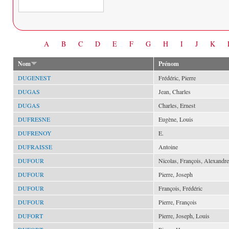
Date
A
B
C
D
E
F
G
H
I
J
K
Nom
Prénom
DUGENEST
Frédéric, Pierre
DUGAS
Jean, Charles
DUGAS
Charles, Ernest
DUFRESNE
Eugène, Louis
DUFRENOY
E.
DUFRAISSE
Antoine
DUFOUR
Nicolas, François, Alexandre
DUFOUR
Pierre, Joseph
DUFOUR
François, Frédéric
DUFOUR
Pierre, François
DUFORT
Pierre, Joseph, Louis