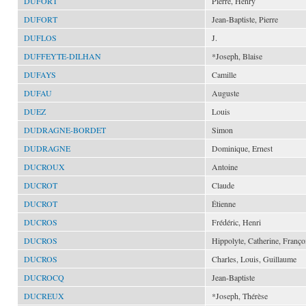
DUFORT
Pierre, Henry
DUFORT
Jean-Baptiste, Pierre
DUFLOS
J.
DUFFEYTE-DILHAN
*Joseph, Blaise
DUFAYS
Camille
DUFAU
Auguste
DUEZ
Louis
DUDRAGNE-BORDET
Simon
DUDRAGNE
Dominique, Ernest
DUCROUX
Antoine
DUCROT
Claude
DUCROT
Étienne
DUCROS
Frédéric, Henri
DUCROS
Hippolyte, Catherine, Franço
DUCROS
Charles, Louis, Guillaume
DUCROCQ
Jean-Baptiste
DUCREUX
*Joseph, Thérèse