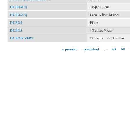
DUBOSCQ
Jacques, René
DUBOSCQ
Léon, Albert, Michel
DUBOS
Pierre
DUBOS
*Nicolas, Victor
DUBOIS-VERT
*François, Jean, Guislain
« premier
‹ précédent
…
68
69
Pages