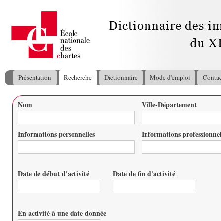
All
con
pri
Présentation
Recherche
Dictionnaire
Mode d'emploi
Contac
Menu principal
Nom
Ville-Département
Vous êtes ici
Informations personnelles
Informations professionnel
Date de début d'activité
Date de fin d'activité
Date
Date
En activité à une date donnée