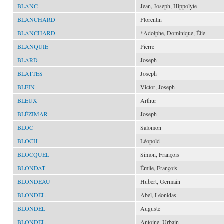
BLANC
Jean, Joseph, Hippolyte
BLANCHARD
Florentin
BLANCHARD
*Adolphe, Dominique, Élie
BLANQUIÉ
Pierre
BLARD
Joseph
BLATTES
Joseph
BLEIN
Victor, Joseph
BLEUX
Arthur
BLÉZIMAR
Joseph
BLOC
Salomon
BLOCH
Léopold
BLOCQUEL
Simon, François
BLONDAT
Émile, François
BLONDEAU
Hubert, Germain
BLONDEL
Abel, Léonidas
BLONDEL
Auguste
BLONDEL
Antoine, Urbain