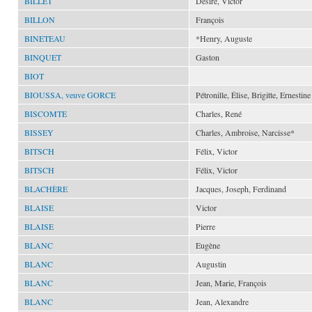
BILLET
Désiré, Victor
BILLON
François
BINETEAU
*Henry, Auguste
BINQUET
Gaston
BIOT
BIOUSSA, veuve GORCE
Pétronille, Élise, Brigitte, Ernestine
BISCOMTE
Charles, René
BISSEY
Charles, Ambroise, Narcisse*
BITSCH
Félix, Victor
BITSCH
Félix, Victor
BLACHÈRE
Jacques, Joseph, Ferdinand
BLAISE
Victor
BLAISE
Pierre
BLANC
Eugène
BLANC
Augustin
BLANC
Jean, Marie, François
BLANC
Jean, Alexandre