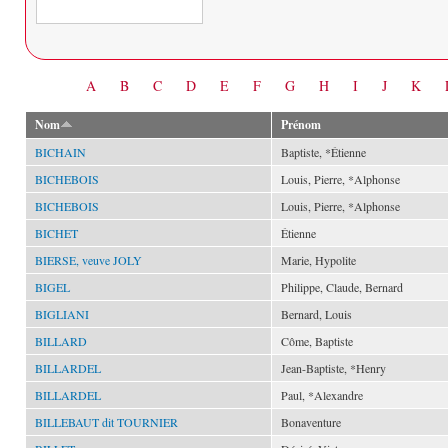
Date
A
B
C
D
E
F
G
H
I
J
K
Nom
Prénom
BICHAIN
Baptiste, *Étienne
BICHEBOIS
Louis, Pierre, *Alphonse
BICHEBOIS
Louis, Pierre, *Alphonse
BICHET
Étienne
BIERSE, veuve JOLY
Marie, Hypolite
BIGEL
Philippe, Claude, Bernard
BIGLIANI
Bernard, Louis
BILLARD
Côme, Baptiste
BILLARDEL
Jean-Baptiste, *Henry
BILLARDEL
Paul, *Alexandre
BILLEBAUT dit TOURNIER
Bonaventure