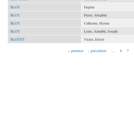
BLOT
Eugène
BLOT
Pierre, Séraphin
BLOT
Catherine, Hyrma
BLOT
Louis, Aimable, Joseph
BLOÜET
Victor, Désiré
« premier
‹ précédent
…
6
7
Pages