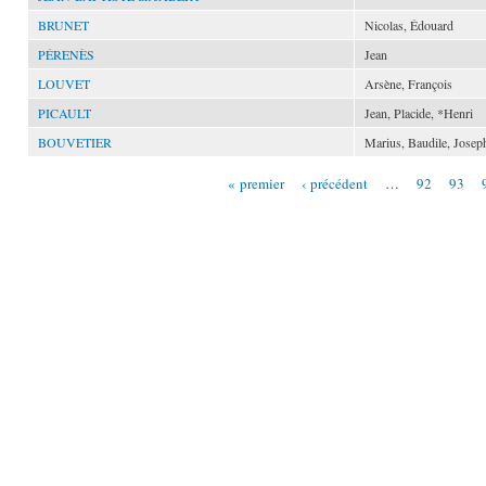
BRUNET
Nicolas, Édouard
PÉRENÈS
Jean
LOUVET
Arsène, François
PICAULT
Jean, Placide, *Henri
BOUVETIER
Marius, Baudile, Josep
« premier
‹ précédent
…
92
93
Pages