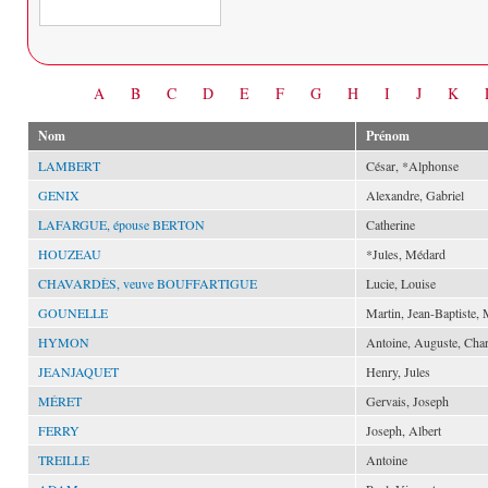
Date
A
B
C
D
E
F
G
H
I
J
K
Nom
Prénom
LAMBERT
César, *Alphonse
GENIX
Alexandre, Gabriel
LAFARGUE, épouse BERTON
Catherine
HOUZEAU
*Jules, Médard
CHAVARDÈS, veuve BOUFFARTIGUE
Lucie, Louise
GOUNELLE
Martin, Jean-Baptiste, 
HYMON
Antoine, Auguste, Char
JEANJAQUET
Henry, Jules
MÉRET
Gervais, Joseph
FERRY
Joseph, Albert
TREILLE
Antoine