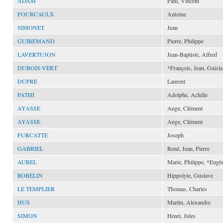
ADAM
Paul, Vincent
FOURCAULX
Antoine
SIMONET
Jean
GUIREMAND
Pierre, Philippe
LAVERTUJON
Jean-Baptiste, Alfred
DUBOIS-VERT
*François, Jean, Guisla
DUPRÉ
Laurent
PATHI
Adolphe, Achille
AYASSE
Ange, Clément
AYASSE
Ange, Clément
FURCATTE
Joseph
GABRIEL
René, Jean, Pierre
AUREL
Marie, Philippe, *Eugè
ROBELIN
Hippolyte, Gustave
LE TEMPLIER
Thomas, Charles
HUS
Martin, Alexandre
SIMON
Henri, Jules