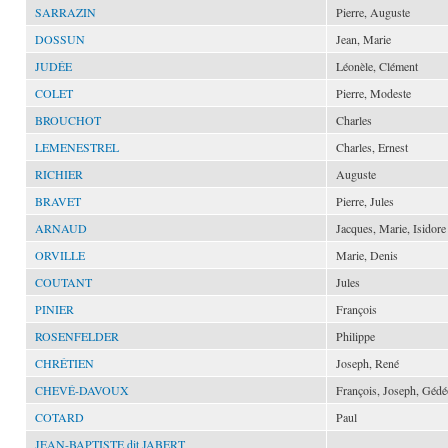
SARRAZIN
Pierre, Auguste
DOSSUN
Jean, Marie
JUDÉE
Léonèle, Clément
COLET
Pierre, Modeste
BROUCHOT
Charles
LEMENESTREL
Charles, Ernest
RICHIER
Auguste
BRAVET
Pierre, Jules
ARNAUD
Jacques, Marie, Isidore
ORVILLE
Marie, Denis
COUTANT
Jules
PINIER
François
ROSENFELDER
Philippe
CHRÉTIEN
Joseph, René
CHEVÉ-DAVOUX
François, Joseph, Géd
COTARD
Paul
JEAN-BAPTISTE dit JABERT