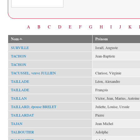
Date
A
B
C
D
E
F
G
H
I
J
K
Nom
Prénom
SURVILLE
Israël, Auguste
TACHON
Jean-Baptiste
TACHON
TACUSSEL, veuve JULLIEN
Clarisse, Virginie
TAILLADE
Léon, Alexandre
TAILLADE
François
TAILLAN
Victor, Jean, Marius, Antoine
TAILLARD, épouse BRELET
Juliette, Louise, Ursule
TAILLARDAT
Pierre
TAJAN
Jean Michel
TALBOUTIER
Adolphe