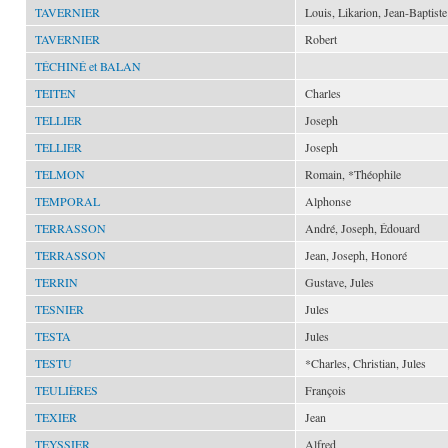
TAVERNIER
Louis, Likarion, Jean-Baptiste
TAVERNIER
Robert
TÉCHINÉ et BALAN
TEITEN
Charles
TELLIER
Joseph
TELLIER
Joseph
TELMON
Romain, *Théophile
TEMPORAL
Alphonse
TERRASSON
André, Joseph, Édouard
TERRASSON
Jean, Joseph, Honoré
TERRIN
Gustave, Jules
TESNIER
Jules
TESTA
Jules
TESTU
*Charles, Christian, Jules
TEULIÈRES
François
TEXIER
Jean
TEYSSIER
Alfred