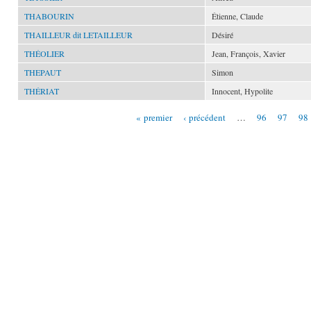
THABOURIN
Étienne, Claude
THAILLEUR dit LETAILLEUR
Désiré
THÉOLIER
Jean, François, Xavier
THEPAUT
Simon
THÉRIAT
Innocent, Hypolite
« premier
‹ précédent
…
96
97
98
Pages