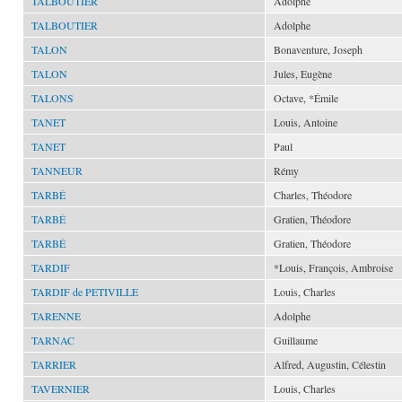
TALBOUTIER
Adolphe
TALBOUTIER
Adolphe
TALON
Bonaventure, Joseph
TALON
Jules, Eugène
TALONS
Octave, *Émile
TANET
Louis, Antoine
TANET
Paul
TANNEUR
Rémy
TARBÉ
Charles, Théodore
TARBÉ
Gratien, Théodore
TARBÉ
Gratien, Théodore
TARDIF
*Louis, François, Ambroise
TARDIF de PETIVILLE
Louis, Charles
TARENNE
Adolphe
TARNAC
Guillaume
TARRIER
Alfred, Augustin, Célestin
TAVERNIER
Louis, Charles