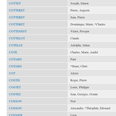
COTTET
Joseph, Simon
COTTERET
Pierre, Auguste
COTTERET
Jean, Pierre
COTTERET
Dominique, Marie, *Charles
COTTENEST
Victor, Prosper
COTTELOT
Claude
COTELLE
Adolphe, Julien
COTÉ
Charles, Marie, André
COTARD
Paul
COTARD
*Henri, Chéri
COT
Alexis
COSTIS
Roger, Pierre
COSTET
Louis, Philippe
COSTES
Jean, Georges, Osmin
COSSON
Noé
COSSON
Alexandre, *Théophile, Édouard
COSNIER
Léon