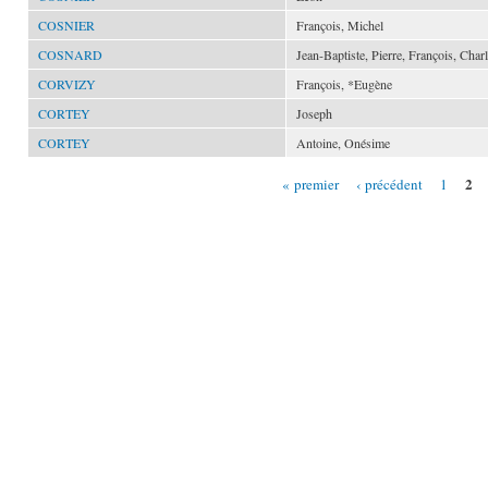
COSNIER
François, Michel
COSNARD
Jean-Baptiste, Pierre, François, Char
CORVIZY
François, *Eugène
CORTEY
Joseph
CORTEY
Antoine, Onésime
2
« premier
‹ précédent
1
Pages