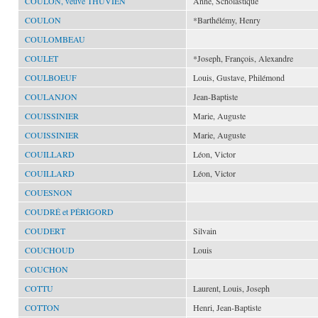
COULON, veuve THUVIEN
Anne, Scholastique
COULON
*Barthélémy, Henry
COULOMBEAU
COULET
*Joseph, François, Alexandre
COULBOEUF
Louis, Gustave, Philémond
COULANJON
Jean-Baptiste
COUISSINIER
Marie, Auguste
COUISSINIER
Marie, Auguste
COUILLARD
Léon, Victor
COUILLARD
Léon, Victor
COUESNON
COUDRÉ et PÉRIGORD
COUDERT
Silvain
COUCHOUD
Louis
COUCHON
COTTU
Laurent, Louis, Joseph
COTTON
Henri, Jean-Baptiste