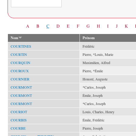
Date
A
B
C
D
E
F
G
H
I
J
K
Nom
Prénom
COURTINES
Frédéric
COURTIN
Pierre, *Louis, Marie
COURQUIN
Maximilien, Alfred
COUROUX
Pierre, *Émile
COURNIER
Honoré, Auguste
COURMONT
*Carlos, Joseph
COURMONT
Émile, Joseph
COURMONT
*Carlos, Joseph
COURIOT
Louis, Charles, Henry
COURBIS
Émile, Frédéric
COURBE
Pierre, Joseph