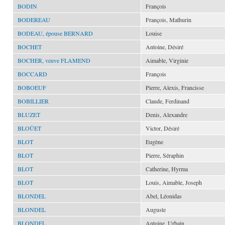
BODIN
François
BODEREAU
François, Mathurin
BODEAU, épouse BERNARD
Louise
BOCHET
Antoine, Désiré
BOCHER, veuve FLAMEND
Aimable, Virginie
BOCCARD
François
BOBOEUF
Pierre, Alexis, Francisse
BOBILLIER
Claude, Ferdinand
BLUZET
Denis, Alexandre
BLOÜET
Victor, Désiré
BLOT
Eugène
BLOT
Pierre, Séraphin
BLOT
Catherine, Hyrma
BLOT
Louis, Aimable, Joseph
BLONDEL
Abel, Léonidas
BLONDEL
Auguste
BLONDEL
Antoine, Urbain