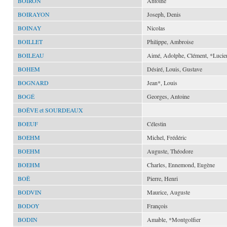
BOIRON
Antoine
BOIRAYON
Joseph, Denis
BOINAY
Nicolas
BOILLET
Philippe, Ambroise
BOILEAU
Aimé, Adolphe, Clément, *Lucie
BOHEM
Désiré, Louis, Gustave
BOGNARD
Jean*, Louis
BOGÉ
Georges, Antoine
BOËVE et SOURDEAUX
BOEUF
Célestin
BOEHM
Michel, Frédéric
BOEHM
Auguste, Théodore
BOEHM
Charles, Ennemond, Eugène
BOË
Pierre, Henri
BODVIN
Maurice, Auguste
BODOY
François
BODIN
Amable, *Montgolfier