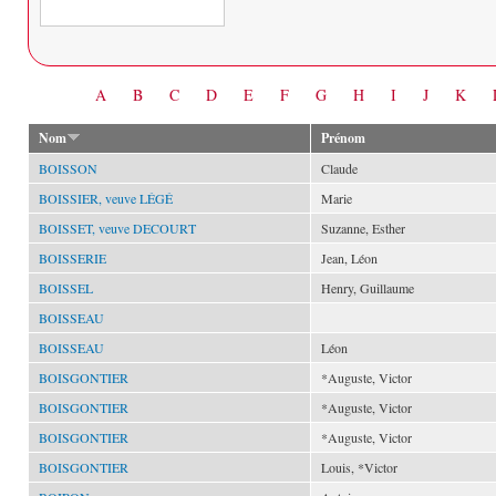
Date
A
B
C
D
E
F
G
H
I
J
K
Nom
Prénom
BOISSON
Claude
BOISSIER, veuve LÉGÉ
Marie
BOISSET, veuve DECOURT
Suzanne, Esther
BOISSERIE
Jean, Léon
BOISSEL
Henry, Guillaume
BOISSEAU
BOISSEAU
Léon
BOISGONTIER
*Auguste, Victor
BOISGONTIER
*Auguste, Victor
BOISGONTIER
*Auguste, Victor
BOISGONTIER
Louis, *Victor