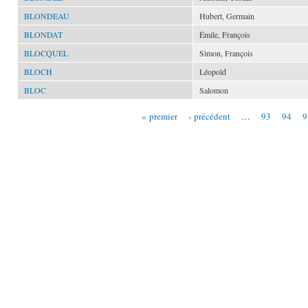
BLONDEAU
Hubert, Germain
BLONDAT
Émile, François
BLOCQUEL
Simon, François
BLOCH
Léopold
BLOC
Salomon
« premier
‹ précédent
…
93
94
9
Pages