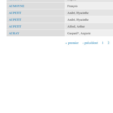
AUMOYNE
François
AUPETIT
André, Hyacinthe
AUPETIT
André, Hyacinthe
AUPETIT
Alfred, Arthur
AURAY
Gaspard*, Auguste
« premier
‹ précédent
1
2
Pages