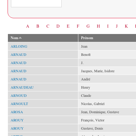
Date
A
B
C
D
E
F
G
H
I
J
K
Nom
Prénom
ARLOING
Jean
ARNAUD
Benoît
ARNAUD
J.
ARNAUD
Jacques, Marie, Isidore
ARNAUD
André
ARNAUDEAU
Henry
ARNOUD
Claude
ARNOULT
Nicolas, Gabriel
AROSA
Jean, Dominique, Gustave
AROUY
François, Victor
AROUY
Gustave, Denis