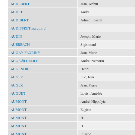
AUDEBERT
Jean, Arthur
AUDET
André
AUDIBERT
Adrien, Joseph
AUDIFFRET marquis d'
AUDIN
Joseph, Marie
AUERBACH
Sigismond
AUGAY-FLORINY
Jean, Marie
AUGÉ dit DELILE
André, Némorin
AUGENDRE
Henri
AUGER
Luc, Jean
AUGER
Jean, Pierre
AUGUET
Louis, Amédée
AUMONT
André, Hippolyte
AUMONT
Eugène
AUMONT
H.
AUMONT
H.
AUMONT
Eugène