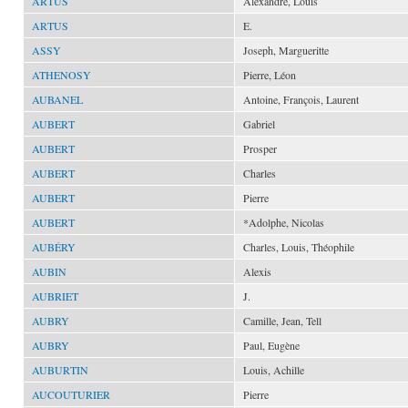
ARTUS
Alexandre, Louis
ARTUS
E.
ASSY
Joseph, Margueritte
ATHENOSY
Pierre, Léon
AUBANEL
Antoine, François, Laurent
AUBERT
Gabriel
AUBERT
Prosper
AUBERT
Charles
AUBERT
Pierre
AUBERT
*Adolphe, Nicolas
AUBÉRY
Charles, Louis, Théophile
AUBIN
Alexis
AUBRIET
J.
AUBRY
Camille, Jean, Tell
AUBRY
Paul, Eugène
AUBURTIN
Louis, Achille
AUCOUTURIER
Pierre