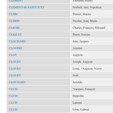
CLÉMENT
Théodule, Henry
CLÉMENT dit SAINT-JUST
Norbert, Just, Napoléon
CLERC
Florent, Marius
CLÉRIN
Nicolas, Jean, Marie
CLICHE
Charles, François, Édouard
CLIQUET
Pierre, Nicolas
CLOCHARD
Jean, Jacques
CLOSTRE
Antoine
CLOT
Auguste
CLOUET
Joseph, Auguste
CLOUET
Louis, *Auguste, Victor
CLOUET
Noël
CLOUZARD
Aristide
CLUIS
*Jacques, François
CLUIS
Hippolite
CLUIS
Laurent
CLUIS
Léon, Gabriel