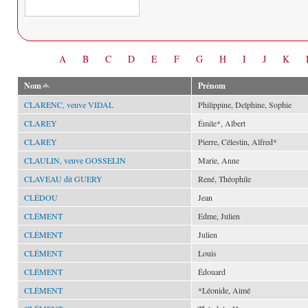
Date
A
B
C
D
E
F
G
H
I
J
K
Nom
Prénom
CLARENC, veuve VIDAL
Philippine, Delphine, Sophie
CLAREY
Émile*, Albert
CLAREY
Pierre, Célestin, Alfred*
CLAULIN, veuve GOSSELIN
Marie, Anne
CLAVEAU dit GUERY
René, Théophile
CLÉDOU
Jean
CLÉMENT
Edme, Julien
CLÉMENT
Julien
CLÉMENT
Louis
CLÉMENT
Édouard
CLÉMENT
*Léonide, Aimé