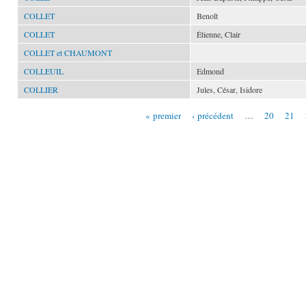
COLLET
Benoît
COLLET
Étienne, Clair
COLLET et CHAUMONT
COLLEUIL
Edmond
COLLIER
Jules, César, Isidore
« premier
‹ précédent
…
20
21
Pages