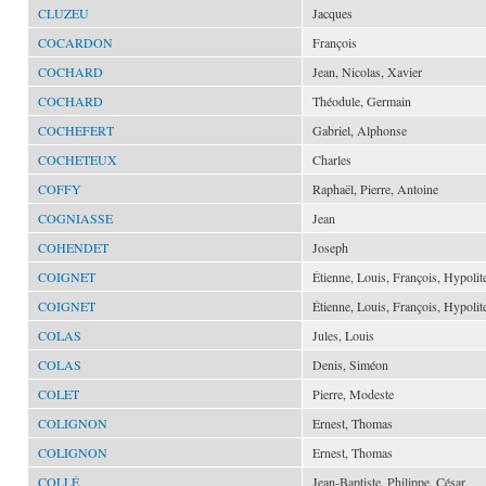
CLUZEU
Jacques
COCARDON
François
COCHARD
Jean, Nicolas, Xavier
COCHARD
Théodule, Germain
COCHEFERT
Gabriel, Alphonse
COCHETEUX
Charles
COFFY
Raphaël, Pierre, Antoine
COGNIASSE
Jean
COHENDET
Joseph
COIGNET
Étienne, Louis, François, Hypolit
COIGNET
Étienne, Louis, François, Hypolit
COLAS
Jules, Louis
COLAS
Denis, Siméon
COLET
Pierre, Modeste
COLIGNON
Ernest, Thomas
COLIGNON
Ernest, Thomas
COLLÉ
Jean-Baptiste, Philippe, César