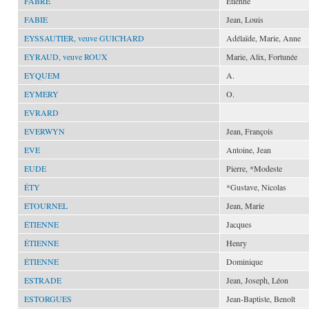
FABRE
Étienne
FABIE
Jean, Louis
EYSSAUTIER, veuve GUICHARD
Adélaïde, Marie, Anne
EYRAUD, veuve ROUX
Marie, Alix, Fortunée
EYQUEM
A.
EYMERY
O.
EVRARD
EVERWYN
Jean, François
EVE
Antoine, Jean
EUDE
Pierre, *Modeste
ÉTY
*Gustave, Nicolas
ETOURNEL
Jean, Marie
ÉTIENNE
Jacques
ÉTIENNE
Henry
ÉTIENNE
Dominique
ESTRADE
Jean, Joseph, Léon
ESTORGUES
Jean-Baptiste, Benoît