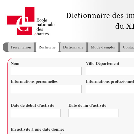
All
con
pri
Présentation
Recherche
Dictionnaire
Mode d'emploi
Contac
Menu principal
Nom
Ville-Département
Vous êtes ici
Informations personnelles
Informations professionnel
Date de début d'activité
Date de fin d'activité
Date
Date
En activité à une date donnée