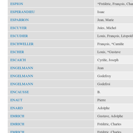
ESPION
*Frédéric, François, Char
ESPERANDIEU
Isaac
ESPARRON
Jean, Marie
ESCUYER
Jules, Michel
ESCUDIER
Louis, François, Léopold
ESCHWELLER
François, *Camille
ESCHER
Louis, *Gustave
ESCAICH
Cyrille, Joseph
ENGELMANN
Jean
ENGELMANN
Godefroy
ENGELMANN
Godefroi
ENCAUSSE
B.
ENAUT
Pierre
ENARD
Adolphe
EMRICH
Gustave, Adolphe
EMRICH
Frédéric, Charles
EMRICH
Frédéric, Charles