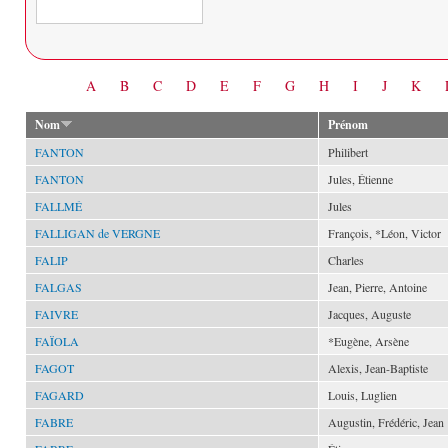
Date
A
B
C
D
E
F
G
H
I
J
K
Nom
Prénom
FANTON
Philibert
FANTON
Jules, Étienne
FALLMÉ
Jules
FALLIGAN de VERGNE
François, *Léon, Victor
FALIP
Charles
FALGAS
Jean, Pierre, Antoine
FAIVRE
Jacques, Auguste
FAÏOLA
*Eugène, Arsène
FAGOT
Alexis, Jean-Baptiste
FAGARD
Louis, Luglien
FABRE
Augustin, Frédéric, Jean