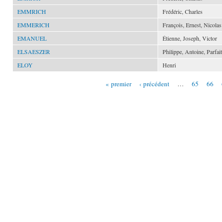
EMMRICH
Frédéric, Charles
EMMERICH
François, Ernest, Nicolas
EMANUEL
Étienne, Joseph, Victor
ELSAESZER
Philippe, Antoine, Parfait
ELOY
Henri
« premier
‹ précédent
…
65
66
Pages