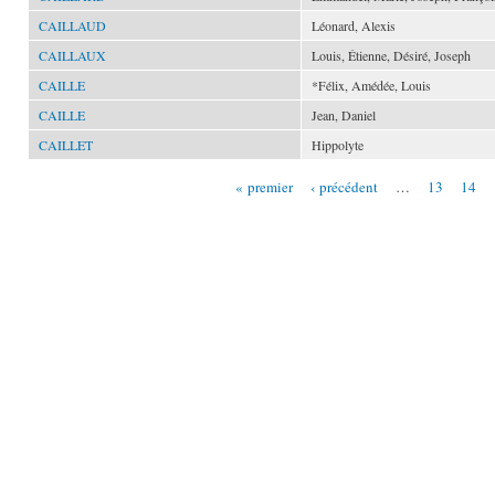
CAILLAUD
Léonard, Alexis
CAILLAUX
Louis, Étienne, Désiré, Joseph
CAILLE
*Félix, Amédée, Louis
CAILLE
Jean, Daniel
CAILLET
Hippolyte
« premier
‹ précédent
…
13
14
Pages