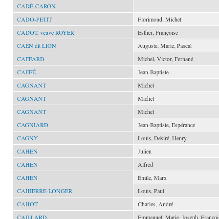
CADÉ-CARON
CADO-PETIT
Florimond, Michel
CADOT, veuve ROYER
Esther, Françoise
CAEN dit LION
Auguste, Marie, Pascal
CAFFARD
Michel, Victor, Fernand
CAFFÉ
Jean-Baptiste
CAGNANT
Michel
CAGNANT
Michel
CAGNANT
Michel
CAGNIARD
Jean-Baptiste, Espérance
CAGNY
Louis, Désiré, Henry
CAHEN
Julien
CAHEN
Alfred
CAHEN
Émile, Marx
CAHIERRE-LONGER
Louis, Paul
CAHOT
Charles, André
CAILLARD
Emmanuel, Marie, Joseph, François