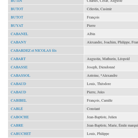
BUTIN
Charles, César, Auguste
BUTOT
Célestin, Casimir
BUTOT
François
BUYAT
Pierre
CABANEL
Albin
CABANY
Alexandre, Joachim, Philippe, Fra
CABARDEZ et NICOLAS fils
CABART
Augustin, Mathurin, Léopold
CABASSE
Joseph, Dieudonné
CABASSOL
Antoine, *Alexandre
CABAUD
Louis, Théodore
CABAUD
Pierre, Jules
CABIBEL
François, Camille
CABLÉ
Constant
CABOCHE
Jean-Baptiste, Julien
CABRE
Jean-Baptiste, Marie, Émile marqui
CABUCHET
Louis, Philippe