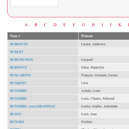
Date
A
B
C
D
E
F
G
H
I
J
K
Nom
Prénom
BURGEVIN
Lucien, Alphonse
BURLET
BURLINCHON
Gaspard
BURNOUF
Edme, Hippolyte
BUSCARONS
François, Germain, Lucien
BUSQUET
Léon
BUSSIÈRE
Achille, Louis
BUSSIÈRE
Louis, Charles, Edmond
BUSSIÈRE, veuve DRAPPEAU
Louise, Sophie, Antoinette
BUSSY
Louis, Jean
BUTARD
Frédéric