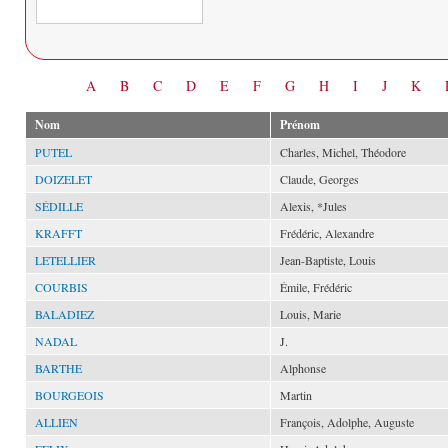
Date
A
B
C
D
E
F
G
H
I
J
K
Nom
Prénom
PUTEL
Charles, Michel, Théodore
DOIZELET
Claude, Georges
SÉDILLE
Alexis, *Jules
KRAFFT
Frédéric, Alexandre
LETELLIER
Jean-Baptiste, Louis
COURBIS
Émile, Frédéric
BALADIEZ
Louis, Marie
NADAL
J.
BARTHE
Alphonse
BOURGEOIS
Martin
ALLIEN
François, Adolphe, Auguste