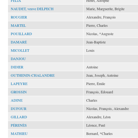
FELIX
Henri, Adolphe
NAUDET, veuve DELPECH
Marie, Marguerite, Brigite
ROUGIER
Alexandre, François
MARTEL
Pierre, Charles
POUILLARD
Nicolas, *Auguste
DAMARÉ
Jean-Baptiste
MICOLLET
Louis
DANJOU
DIDIER
Antoine
OUTHENIN-CHALANDRE
Jean, Joseph, Antoine
LAPEYRE
Pierre, Émile
GROSSIN
François, Édouard
ADINE
Charles
DUFOUR
Nicolas, François, Alexandre
GILLARD
Alexandre, Léon
PÉRENÈS
Léonce, Paul
MATHIEU
Bernard, *Charles