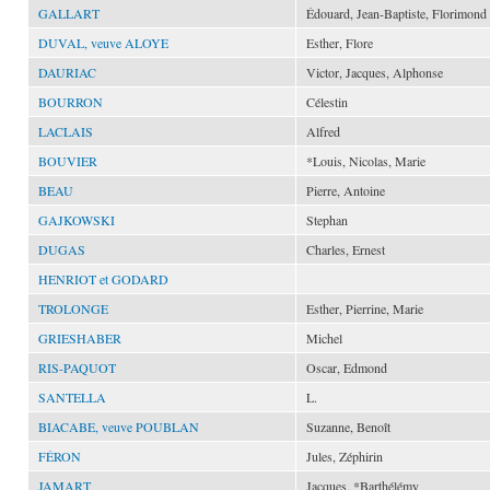
GALLART
Édouard, Jean-Baptiste, Florimond
DUVAL, veuve ALOYE
Esther, Flore
DAURIAC
Victor, Jacques, Alphonse
BOURRON
Célestin
LACLAIS
Alfred
BOUVIER
*Louis, Nicolas, Marie
BEAU
Pierre, Antoine
GAJKOWSKI
Stephan
DUGAS
Charles, Ernest
HENRIOT et GODARD
TROLONGE
Esther, Pierrine, Marie
GRIESHABER
Michel
RIS-PAQUOT
Oscar, Edmond
SANTELLA
L.
BIACABE, veuve POUBLAN
Suzanne, Benoît
FÉRON
Jules, Zéphirin
JAMART
Jacques, *Barthélémy