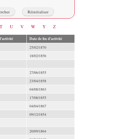
T
U
V
W
Y
Z
'activité
Date de fin d'activité
25/02/1870
18/02/1856
27/06/1855
23/04/1858
04/08/1863
17/08/1855
04/04/1867
09/12/1854
20/09/1864