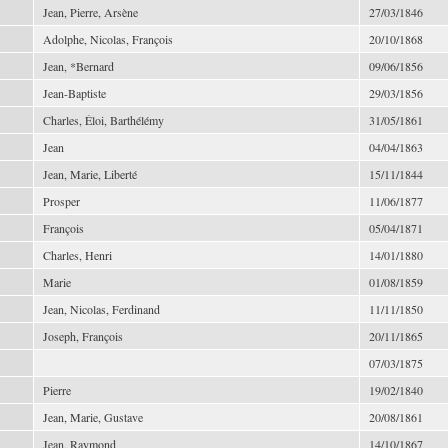
Jean, Pierre, Arsène
27/03/1846
Adolphe, Nicolas, François
20/10/1868
Jean, *Bernard
09/06/1856
Jean-Baptiste
29/03/1856
Charles, Éloi, Barthélémy
31/05/1861
Jean
04/04/1863
Jean, Marie, Liberté
15/11/1844
Prosper
11/06/1877
François
05/04/1871
Charles, Henri
14/01/1880
Marie
01/08/1859
Jean, Nicolas, Ferdinand
11/11/1850
Joseph, François
20/11/1865
07/03/1875
Pierre
19/02/1840
Jean, Marie, Gustave
20/08/1861
Jean, Raymond
14/10/1867