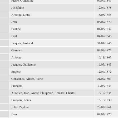
Pierre, Guillaume
09/06/1843
Joséphine
12/04/1878
Antoine, Louis
18/05/1855
Jean
08/07/1870
Pauline
01/06/1837
Paul
04/07/1848
Jacques, Armand
31/01/1846
Germain
04/04/1873
Antoine
10/11/1863
Jacques, Guillaume
16/05/1845
Eugène
12/06/1872
Constance, Aimée, Patrie
21/07/1863
François
30/06/1834
Aurélien, Jean, André, Philippide, Bernard, Charles
18/12/1835
François, Louis
15/10/1839
Jules, Zéphire
28/02/1861
Jean
08/07/1870