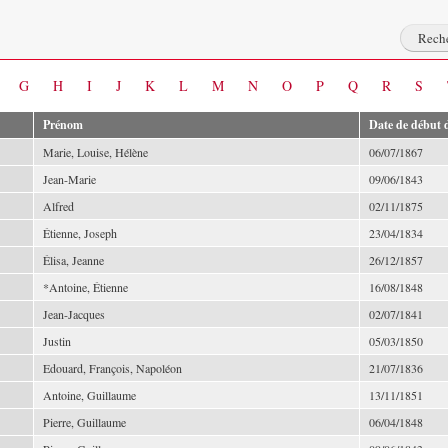
G
H
I
J
K
L
M
N
O
P
Q
R
S
Prénom
Date de début d
Marie, Louise, Hélène
06/07/1867
Jean-Marie
09/06/1843
Alfred
02/11/1875
Étienne, Joseph
23/04/1834
Élisa, Jeanne
26/12/1857
*Antoine, Étienne
16/08/1848
Jean-Jacques
02/07/1841
Justin
05/03/1850
Edouard, François, Napoléon
21/07/1836
Antoine, Guillaume
13/11/1851
Pierre, Guillaume
06/04/1848