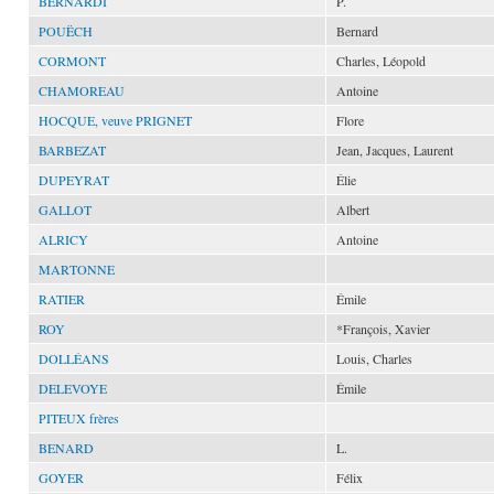
BERNARDI
P.
POUËCH
Bernard
CORMONT
Charles, Léopold
CHAMOREAU
Antoine
HOCQUE, veuve PRIGNET
Flore
BARBEZAT
Jean, Jacques, Laurent
DUPEYRAT
Élie
GALLOT
Albert
ALRICY
Antoine
MARTONNE
RATIER
Émile
ROY
*François, Xavier
DOLLÉANS
Louis, Charles
DELEVOYE
Émile
PITEUX frères
BENARD
L.
GOYER
Félix