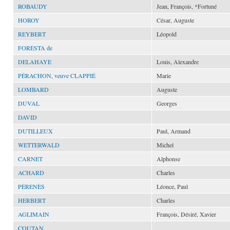
ROBAUDY
Jean, François, *Fortuné
HOROY
César, Auguste
REYBERT
Léopold
FORESTA de
DELAHAYE
Louis, Alexandre
PÉRACHON, veuve CLAPPIÉ
Marie
LOMBARD
Auguste
DUVAL
Georges
DAVID
DUTILLEUX
Paul, Armand
WETTERWALD
Michel
CARNET
Alphonse
ACHARD
Charles
PÉRENÈS
Léonce, Paul
HERBERT
Charles
AGLIMAIN
François, Désiré, Xavier
COUTAN