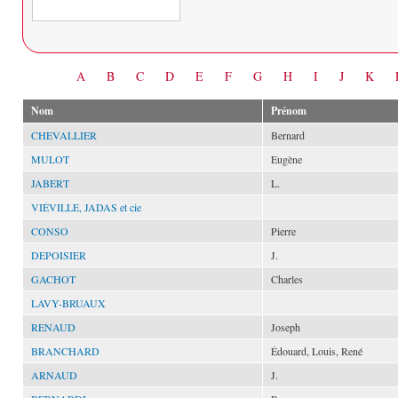
Date
A
B
C
D
E
F
G
H
I
J
K
Nom
Prénom
CHEVALLIER
Bernard
MULOT
Eugène
JABERT
L.
VIÉVILLE, JADAS et cie
CONSO
Pierre
DEPOISIER
J.
GACHOT
Charles
LAVY-BRUAUX
RENAUD
Joseph
BRANCHARD
Édouard, Louis, René
ARNAUD
J.