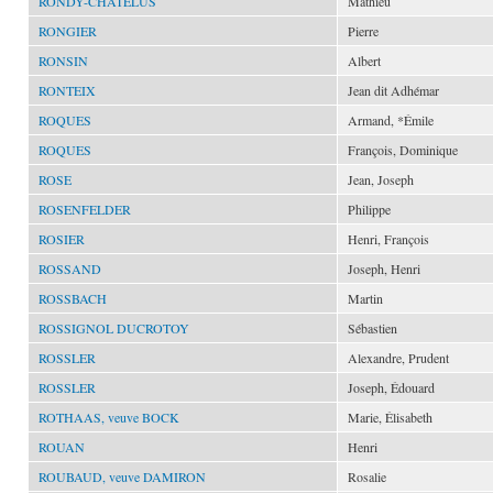
RONDY-CHATELUS
Mathieu
RONGIER
Pierre
RONSIN
Albert
RONTEIX
Jean dit Adhémar
ROQUES
Armand, *Émile
ROQUES
François, Dominique
ROSE
Jean, Joseph
ROSENFELDER
Philippe
ROSIER
Henri, François
ROSSAND
Joseph, Henri
ROSSBACH
Martin
ROSSIGNOL DUCROTOY
Sébastien
ROSSLER
Alexandre, Prudent
ROSSLER
Joseph, Édouard
ROTHAAS, veuve BOCK
Marie, Élisabeth
ROUAN
Henri
ROUBAUD, veuve DAMIRON
Rosalie