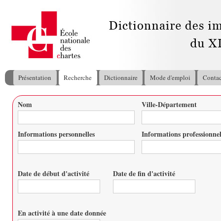
All
con
pri
Présentation
Recherche
Dictionnaire
Mode d'emploi
Contac
Menu principal
Nom
Ville-Département
Vous êtes ici
Informations personnelles
Informations professionnel
Date de début d'activité
Date de fin d'activité
Date
Date
En activité à une date donnée