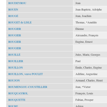
ROUDEYROU
Jean
ROUEN
Jean-Baptiste, Adolphe
ROUGÉ
Jean, Joachim
ROUGET de LISLE
Thomas, *Amédée
ROUGIER
Étienne
ROUGIER
Alexandre, François
ROUGIER
Eugène, Ernest
ROUGIER
ROUILLÉ
Jules, Marie, Georges
ROUILLIER
Paul
ROUILLON
Émile, Charles, Eugène
ROUILLON, veuve POULET
Adéline, Augustine
ROUJON
Armand, Charles, Henri
ROUMENGOU-COUSTELLIER
Jean, *Victor
ROUQUAYROL
François, Louis
ROUQUETTE
Fabian, Prosper
ROURE
Adrien