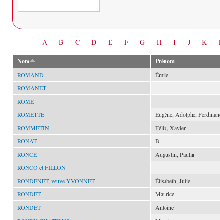
Date
A
B
C
D
E
F
G
H
I
J
K
Nom
Prénom
ROMAND
Émile
ROMANET
ROME
ROMETTE
Eugène, Adolphe, Ferdinan
ROMMETIN
Félix, Xavier
RONAT
B.
RONCE
Augustin, Paulin
RONCO et FILLON
RONDENET, veuve YVONNET
Élisabeth, Julie
RONDET
Maurice
RONDET
Antoine