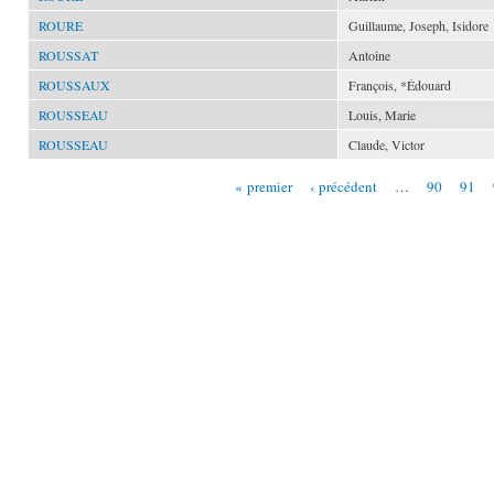
ROURE
Guillaume, Joseph, Isidore
ROUSSAT
Antoine
ROUSSAUX
François, *Édouard
ROUSSEAU
Louis, Marie
ROUSSEAU
Claude, Victor
« premier
‹ précédent
…
90
91
Pages