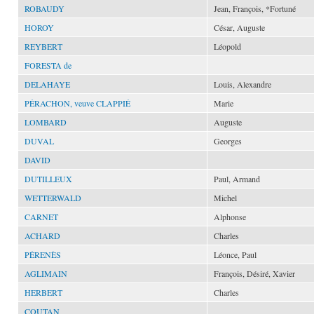
ROBAUDY
Jean, François, *Fortuné
HOROY
César, Auguste
REYBERT
Léopold
FORESTA de
DELAHAYE
Louis, Alexandre
PÉRACHON, veuve CLAPPIÉ
Marie
LOMBARD
Auguste
DUVAL
Georges
DAVID
DUTILLEUX
Paul, Armand
WETTERWALD
Michel
CARNET
Alphonse
ACHARD
Charles
PÉRENÈS
Léonce, Paul
AGLIMAIN
François, Désiré, Xavier
HERBERT
Charles
COUTAN