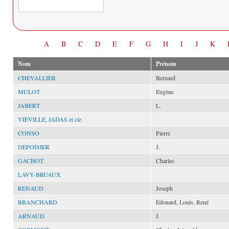
Date
A
B
C
D
E
F
G
H
I
J
K
Nom
Prénom
CHEVALLIER
Bernard
MULOT
Eugène
JABERT
L.
VIÉVILLE, JADAS et cie
CONSO
Pierre
DEPOISIER
J.
GACHOT
Charles
LAVY-BRUAUX
RENAUD
Joseph
BRANCHARD
Édouard, Louis, René
ARNAUD
J.