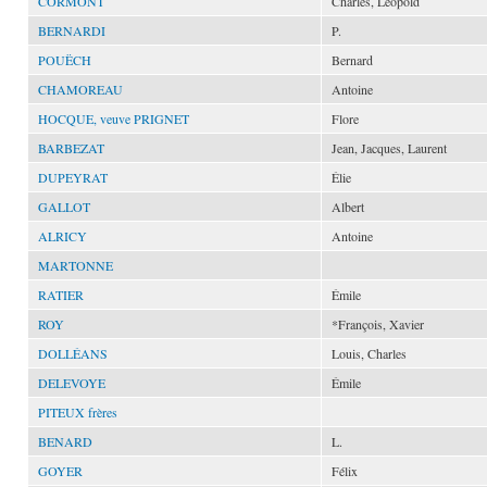
CORMONT
Charles, Léopold
BERNARDI
P.
POUËCH
Bernard
CHAMOREAU
Antoine
HOCQUE, veuve PRIGNET
Flore
BARBEZAT
Jean, Jacques, Laurent
DUPEYRAT
Élie
GALLOT
Albert
ALRICY
Antoine
MARTONNE
RATIER
Émile
ROY
*François, Xavier
DOLLÉANS
Louis, Charles
DELEVOYE
Émile
PITEUX frères
BENARD
L.
GOYER
Félix