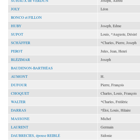
SUHAUX dit VERDUN
Joseph, Alfred
JOLY
Léon
RONCO et FILLON
HUBY
Joseph, Edme
SUPOT
Louis, *Auguste, Désiré
SCHÄFFER
*Charles, Pierre, Joseph
PEROT
Jules, Jean, Henri
BLÉZIMAR
Joseph
BAUDENON-BARTHÉAS
AUMONT
H.
DUFOUR
Pierre, François
CHOQUET
Charles, Louis, François
WALTER
*Charles, Frédéric
DARRAS
*Éloi, Louis, Hilaire
MASSONE
Michel
LAURENT
Germain
DAUBRECIES, épouse REIBLÉ
Sidonie