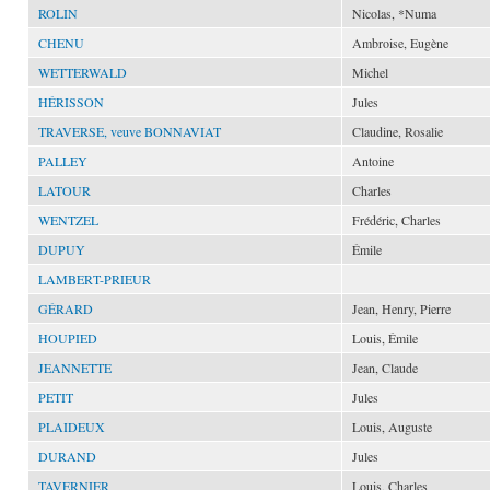
ROLIN
Nicolas, *Numa
CHENU
Ambroise, Eugène
WETTERWALD
Michel
HÉRISSON
Jules
TRAVERSE, veuve BONNAVIAT
Claudine, Rosalie
PALLEY
Antoine
LATOUR
Charles
WENTZEL
Frédéric, Charles
DUPUY
Émile
LAMBERT-PRIEUR
GÉRARD
Jean, Henry, Pierre
HOUPIED
Louis, Émile
JEANNETTE
Jean, Claude
PETIT
Jules
PLAIDEUX
Louis, Auguste
DURAND
Jules
TAVERNIER
Louis, Charles