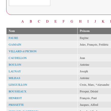
Date
A
B
C
D
E
F
G
H
I
J
K
Nom
Prénom
FAURE
Eugène
GAMAIN
Jules, François, Frédéric
VILLARD et PICHON
CAUDELLON
Jean
BOULON
Antoine
LAUNAY
Joseph
MILHAS
Antoine
LESGUILLON
Croix, Marc, *Alexandre
ROUSSEAUX
Prosper, Désiré
HENRIOT
François, Paul
PRISSETTE
Jacques, Alfred