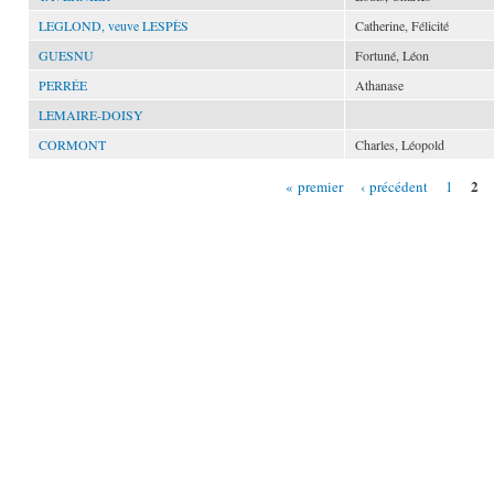
LEGLOND, veuve LESPÈS
Catherine, Félicité
GUESNU
Fortuné, Léon
PERRÉE
Athanase
LEMAIRE-DOISY
CORMONT
Charles, Léopold
2
« premier
‹ précédent
1
Pages